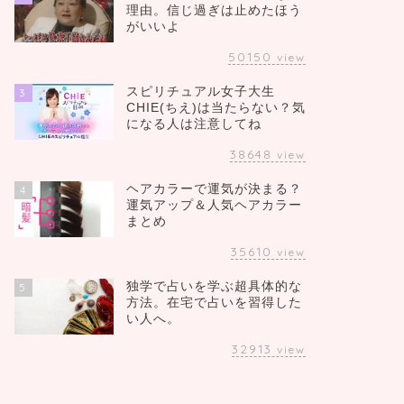
理由。信じ過ぎは止めたほう
がいいよ
50150
view
スピリチュアル女子大生
3
CHIE(ちえ)は当たらない？気
になる人は注意してね
38648
view
ヘアカラーで運気が決まる？
4
運気アップ＆人気ヘアカラー
まとめ
35610
view
独学で占いを学ぶ超具体的な
5
方法。在宅で占いを習得した
い人へ。
32913
view