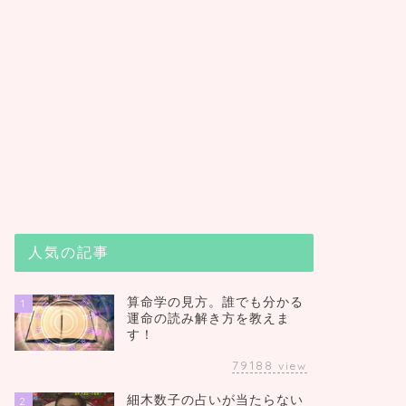
人気の記事
算命学の見方。誰でも分かる
1
運命の読み解き方を教えま
す！
79188
view
細木数子の占いが当たらない
2