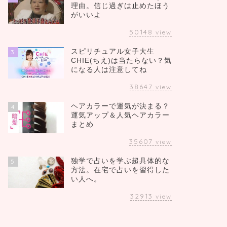
理由。信じ過ぎは止めたほう
がいいよ
50148
view
スピリチュアル女子大生
3
CHIE(ちえ)は当たらない？気
になる人は注意してね
38647
view
ヘアカラーで運気が決まる？
4
運気アップ＆人気ヘアカラー
まとめ
35607
view
独学で占いを学ぶ超具体的な
5
方法。在宅で占いを習得した
い人へ。
32913
view