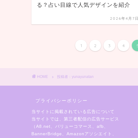
る？占い目線で人気デザインを紹介
2026年4月7
1
2
3
4
HOME
投稿者：yunayunatan
プライバシーポリシー
当サイトに掲載されている広告について
当サイトでは、第三者配信の広告サービス
（A8.net、バリューコマース、afb、
BannerBridge、Amazonアソシエイト、