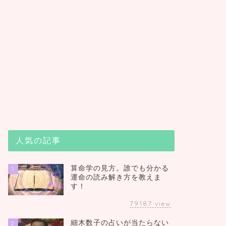
人気の記事
算命学の見方。誰でも分かる
1
運命の読み解き方を教えま
す！
79187
view
細木数子の占いが当たらない
2