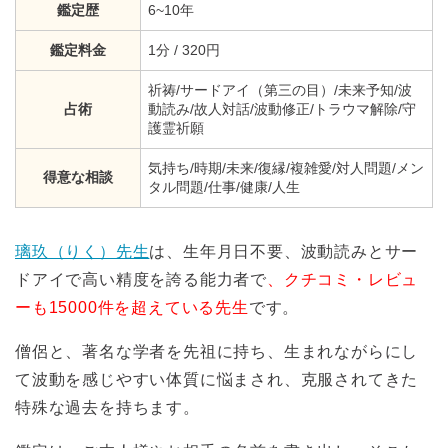
鑑定歴
6~10年
鑑定料金
1分 / 320円
祈祷/サードアイ（第三の目）/未来予知/波
占術
動読み/故人対話/波動修正/トラウマ解除/守
護霊祈願
気持ち/時期/未来/復縁/複雑愛/対人問題/メン
得意な相談
タル問題/仕事/健康/人生
璃玖（りく）先生
は、生年月日不要、波動読みとサー
ドアイで高い精度を誇る能力者で
、クチコミ・レビュ
ーも15000件を超えている先生
です。
僧侶と、著名な学者を先祖に持ち、生まれながらにし
て波動を感じやすい体質に悩まされ、克服されてきた
特殊な過去を持ちます。