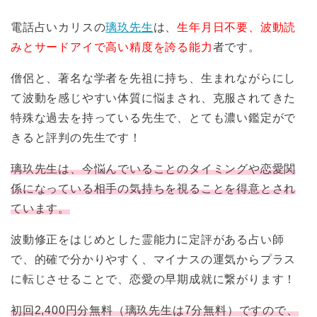
電話占いカリスの
璃玖先生
は、
生年月日不要、波動読
みとサードアイで高い精度を誇る能力
者です。
僧侶と、著名な学者を先祖に持ち、生まれながらにし
て波動を感じやすい体質に悩まされ、克服されてきた
特殊な過去を持っている先生で、とても濃い鑑定がで
きると評判の先生です！
璃玖先生は、今悩んでいることのタイミングや恋愛関
係になっている相手の気持ちを視ることを得意とされ
ています。
波動修正をはじめとした霊能力に定評がある占い師
で、的確で分かりやすく、マイナスの運気からプラス
に転じさせることで、恋愛の早期成就に繋がります！
初回2,400円分無料（璃玖先生は7分無料）ですので、