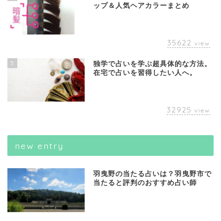
ップ＆人気ヘアカラーまとめ
35622
view
5
独学で占いを学ぶ超具体的な方法。
在宅で占いを習得したい人へ。
32925
view
new entry
羽曳野の当たる占いは？羽曳野市で
当たると評判のおすすめ占い師