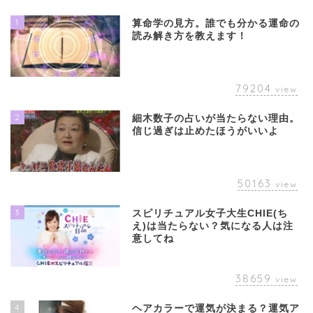
1
算命学の見方。誰でも分かる運命の
読み解き方を教えます！
79204
view
2
細木数子の占いが当たらない理由。
信じ過ぎは止めたほうがいいよ
50163
view
3
スピリチュアル女子大生CHIE(ち
え)は当たらない？気になる人は注
意してね
38659
view
4
ヘアカラーで運気が決まる？運気ア