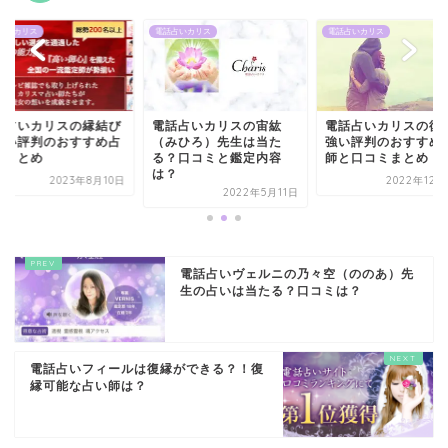
占いカリス
電話占いカリス
電話占いカリス
話占いカリスの縁結び
電話占いカリスの宙紘
電話占いカリスの復
強い評判のおすすめ占
（みひろ）先生は当た
強い評判のおすすめ
師まとめ
る？口コミと鑑定内容
師と口コミまとめ
は？
2023年8月10日
2022年12月
2022年5月11日
電話占いヴェルニの乃々空（ののあ）先
生の占いは当たる？口コミは？
電話占いフィールは復縁ができる？！復
縁可能な占い師は？