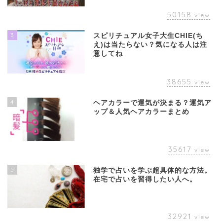
50158
view
3
スピリチュアル女子大生CHIE(ち
え)は当たらない？気になる人は注
意してね
38655
view
4
ヘアカラーで運気が決まる？運気ア
ップ＆人気ヘアカラーまとめ
35617
view
5
独学で占いを学ぶ超具体的な方法。
在宅で占いを習得したい人へ。
32921
view