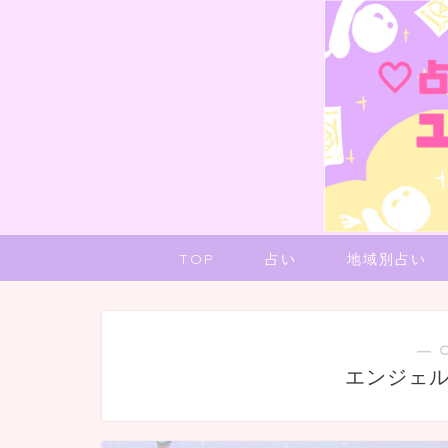
TOP
占い
地域別占い
― 
エンジェ