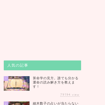
人気の記事
算命学の見方。誰でも分かる
1
運命の読み解き方を教えま
す！
79194
view
細木数子の占いが当たらない
2