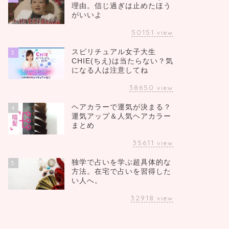
理由。信じ過ぎは止めたほう
がいいよ
50151
view
スピリチュアル女子大生
3
CHIE(ちえ)は当たらない？気
になる人は注意してね
38650
view
ヘアカラーで運気が決まる？
4
運気アップ＆人気ヘアカラー
まとめ
35611
view
独学で占いを学ぶ超具体的な
5
方法。在宅で占いを習得した
い人へ。
32918
view