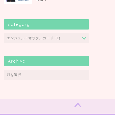
category
Archive