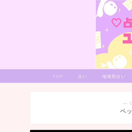
TOP
占い
地域別占い
― 
ペ