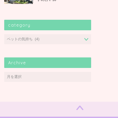
category
Archive