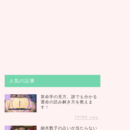
人気の記事
算命学の見方。誰でも分かる
1
運命の読み解き方を教えま
す！
79194
view
細木数子の占いが当たらない
2