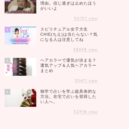
理由。信じ過ぎは止めたほう
がいいよ
50151
view
スピリチュアル女子大生
3
CHIE(ちえ)は当たらない？気
になる人は注意してね
38648
view
ヘアカラーで運気が決まる？
4
運気アップ＆人気ヘアカラー
まとめ
35611
view
独学で占いを学ぶ超具体的な
5
方法。在宅で占いを習得した
い人へ。
32918
view