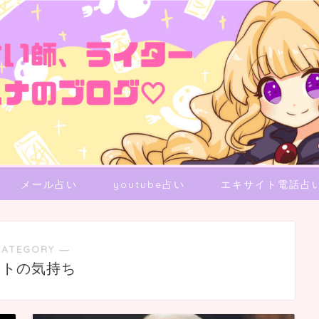
メール占い
youtube占い
エキサイト電話占
CATEGORY ―
ットの気持ち