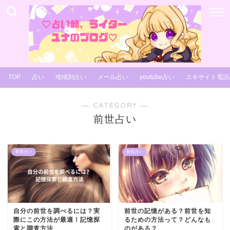
TOP
占い
地域別占い
メール占い
youtube占い
エキサイト電話
― CATEGORY ―
前世占い
前世占い
前世占い
自分の前世を調べるには？実
前世の記憶がある？前世を知
際にこの方法が最適！記憶探
るための方法って？どんなも
索と調査方法
のがある？