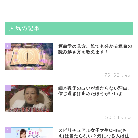
人気の記事
1
算命学の見方。誰でも分かる運命の
読み解き方を教えます！
79192
view
2
細木数子の占いが当たらない理由。
信じ過ぎは止めたほうがいいよ
50151
view
3
スピリチュアル女子大生CHIE(ち
え)は当たらない？気になる人は注