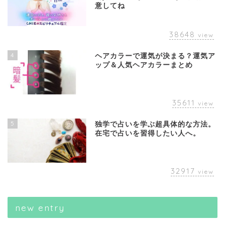
意してね
38648
view
4
ヘアカラーで運気が決まる？運気ア
ップ＆人気ヘアカラーまとめ
35611
view
5
独学で占いを学ぶ超具体的な方法。
在宅で占いを習得したい人へ。
32917
view
new entry