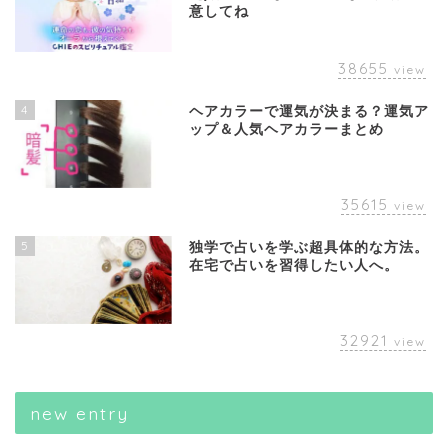
意してね
38655
view
4
ヘアカラーで運気が決まる？運気ア
ップ＆人気ヘアカラーまとめ
35615
view
5
独学で占いを学ぶ超具体的な方法。
在宅で占いを習得したい人へ。
32921
view
new entry