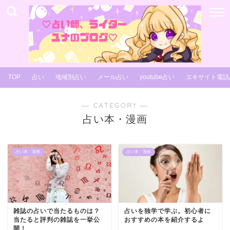
TOP
占い
地域別占い
メール占い
youtube占い
エキサイト電話
― CATEGORY ―
占い本・漫画
占い本・漫画
占い本・漫画
雑誌の占いで当たるものは？
占いを独学で学ぶ。初心者に
当たると評判の雑誌を一挙公
おすすめの本を紹介するよ
開！