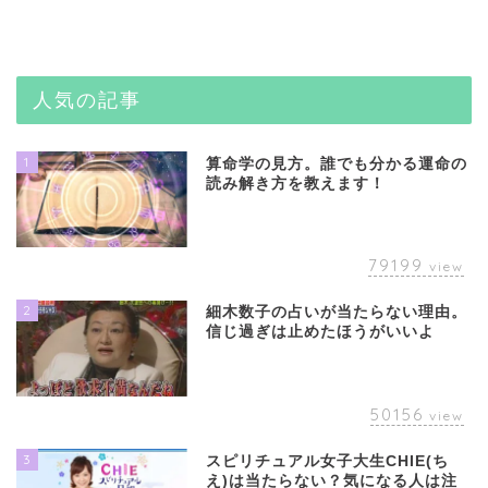
人気の記事
1
算命学の見方。誰でも分かる運命の
読み解き方を教えます！
79199
view
2
細木数子の占いが当たらない理由。
信じ過ぎは止めたほうがいいよ
50156
view
3
スピリチュアル女子大生CHIE(ち
え)は当たらない？気になる人は注