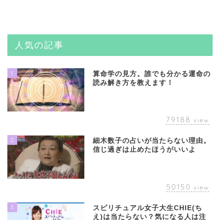
人気の記事
1
算命学の見方。誰でも分かる運命の
読み解き方を教えます！
79188
view
2
細木数子の占いが当たらない理由。
信じ過ぎは止めたほうがいいよ
50150
view
3
スピリチュアル女子大生CHIE(ち
え)は当たらない？気になる人は注