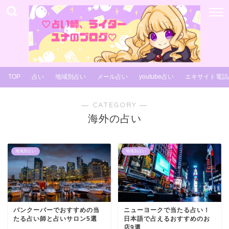
TOP
占い
地域別占い
メール占い
youtube占い
エキサイト電話
― CATEGORY ―
海外の占い
地域別占い
地域別占い
バンクーバーでおすすめの当
ニューヨークで当たる占い！
たる占い師と占いサロン5選
日本語で占えるおすすめのお
店9選