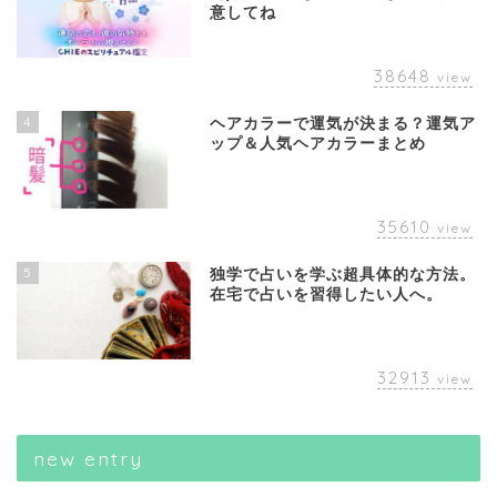
意してね
38648
view
4
ヘアカラーで運気が決まる？運気ア
ップ＆人気ヘアカラーまとめ
35610
view
5
独学で占いを学ぶ超具体的な方法。
在宅で占いを習得したい人へ。
32913
view
new entry