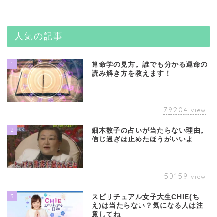
人気の記事
1
算命学の見方。誰でも分かる運命の
読み解き方を教えます！
79204
view
2
細木数子の占いが当たらない理由。
信じ過ぎは止めたほうがいいよ
50159
view
3
スピリチュアル女子大生CHIE(ち
え)は当たらない？気になる人は注
意してね