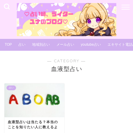
TOP
占い
地域別占い
メール占い
youtube占い
エキサイト電話
― CATEGORY ―
血液型占い
占い
血液型占いは当たる？本当の
ことを知りたい人に教えるよ