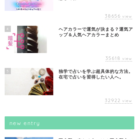
38656
view
4
ヘアカラーで運気が決まる？運気ア
ップ＆人気ヘアカラーまとめ
35618
view
5
独学で占いを学ぶ超具体的な方法。
在宅で占いを習得したい人へ。
32922
view
new entry