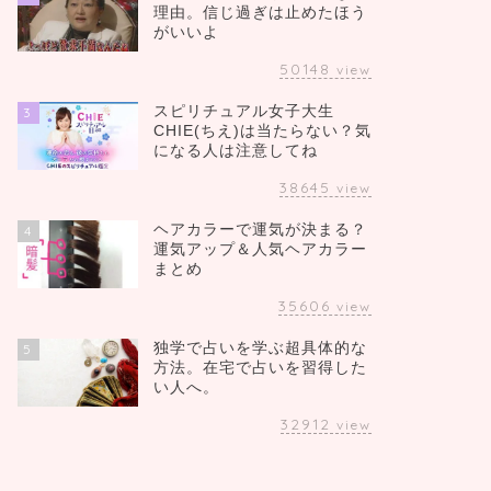
理由。信じ過ぎは止めたほう
がいいよ
50148
view
スピリチュアル女子大生
3
CHIE(ちえ)は当たらない？気
になる人は注意してね
38645
view
ヘアカラーで運気が決まる？
4
運気アップ＆人気ヘアカラー
まとめ
35606
view
独学で占いを学ぶ超具体的な
5
方法。在宅で占いを習得した
い人へ。
32912
view