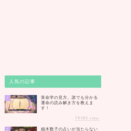
人気の記事
算命学の見方。誰でも分かる
1
運命の読み解き方を教えま
す！
79185
view
細木数子の占いが当たらない
2