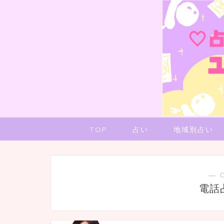
TOP
占い
地域別占い
― 
電話