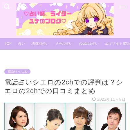
TOP
占い
地域別占い
メール占い
youtube占い
エキサイト電話
電話占いシエロ
電話占いシエロの2chでの評判は？シ
エロの2chでの口コミまとめ
2022年11月9日