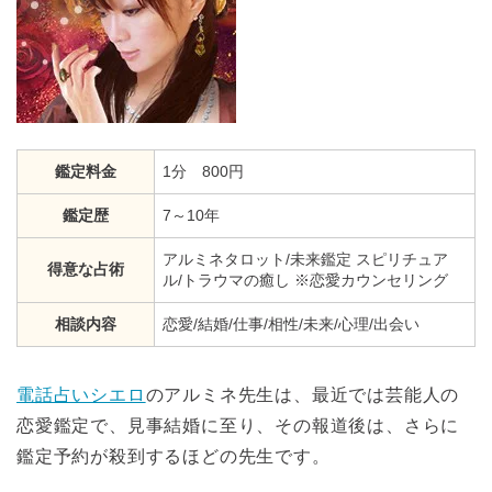
鑑定料金
1分 800円
鑑定歴
7～10年
アルミネタロット/未来鑑定 スピリチュア
得意な占術
ル/トラウマの癒し ※恋愛カウンセリング
相談内容
恋愛/結婚/仕事/相性/未来/心理/出会い
電話占いシエロ
のアルミネ先生は、最近では芸能人の
恋愛鑑定で、見事結婚に至り、その報道後は、さらに
鑑定予約が殺到するほどの先生です。