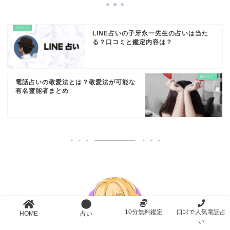
LINE占いの子牙永一先生の占いは当た
る？口コミと鑑定内容は？
電話占いの敬愛法とは？敬愛法が可能な
有名霊能者まとめ
10分無料鑑定
口ｺﾐで人気電話占
HOME
占い
い