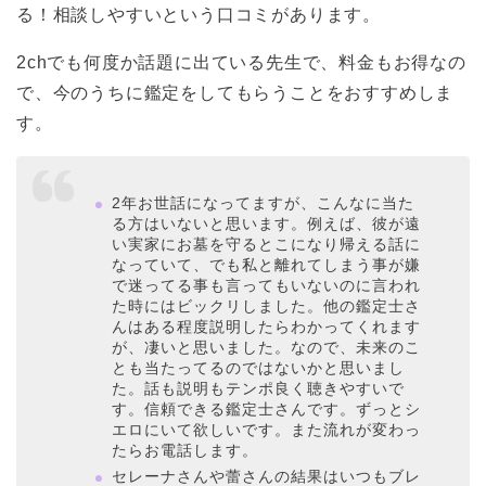
る！相談しやすいという口コミがあります。
2chでも何度か話題に出ている先生で、料金もお得なの
で、今のうちに鑑定をしてもらうことをおすすめしま
す。
2年お世話になってますが、こんなに当た
る方はいないと思います。例えば、彼が遠
い実家にお墓を守るとこになり帰える話に
なっていて、でも私と離れてしまう事が嫌
で迷ってる事も言ってもいないのに言われ
た時にはビックリしました。他の鑑定士さ
んはある程度説明したらわかってくれます
が、凄いと思いました。なので、未来のこ
とも当たってるのではないかと思いまし
た。話も説明もテンポ良く聴きやすいで
す。信頼できる鑑定士さんです。ずっとシ
エロにいて欲しいです。また流れが変わっ
たらお電話します。
セレーナさんや蕾さんの結果はいつもブレ