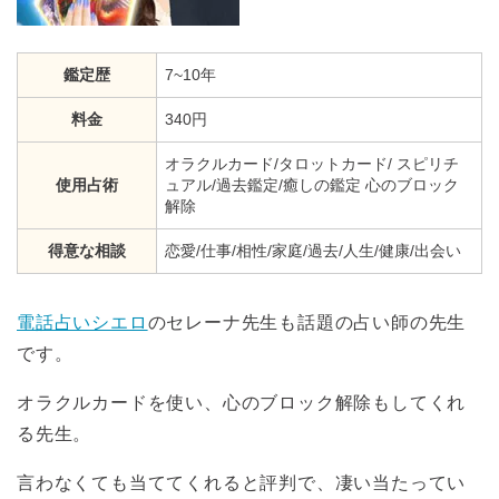
鑑定歴
7~10年
料金
340円
オラクルカード/タロットカード/ スピリチ
使用占術
ュアル/過去鑑定/癒しの鑑定 心のブロック
解除
得意な相談
恋愛/仕事/相性/家庭/過去/人生/健康/出会い
電話占いシエロ
のセレーナ先生も話題の占い師の先生
です。
オラクルカードを使い、心のブロック解除もしてくれ
る先生。
言わなくても当ててくれると評判で、凄い当たってい