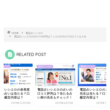
HOME
電話占いシエロ
電話占いシエロの2chでの評判は？シエロの2chでの口コミまとめ
RELATED POST
占いシエロ
電話占いシエロ
電話占いシエロ
話占いシエロの占いの
電話占いシエロのまり子
電話占いシエロの奈
コミ評判は？当たる占
先生は当たる？口コミと
先生の占いは当たる
師の先生もチェック！
鑑定内容は？
コミと鑑定内容は？
2019年6月15日
2019年12月14日
2019年12