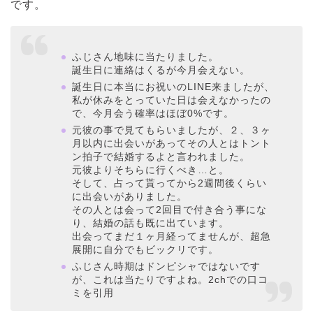
です。
ふじさん地味に当たりました。
誕生日に連絡はくるが今月会えない。
誕生日に本当にお祝いのLINE来ましたが、
私が休みをとっていた日は会えなかったの
で、今月会う確率はほぼ0%です。
元彼の事で見てもらいましたが、２、３ヶ
月以内に出会いがあってその人とはトント
ン拍子で結婚するよと言われました。
元彼よりそちらに行くべき…と。
そして、占って貰ってから2週間後くらい
に出会いがありました。
その人とは会って2回目で付き合う事にな
り、結婚の話も既に出ています。
出会ってまだ１ヶ月経ってませんが、超急
展開に自分でもビックリです。
ふじさん時期はドンピシャではないです
が、これは当たりですよね。2chでの口コ
ミを引用