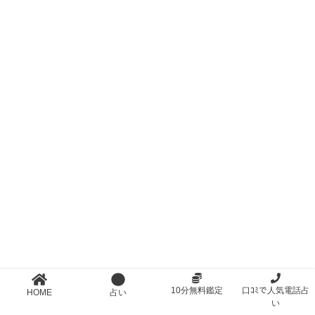
10分無料鑑定
口ｺﾐで人気電話占
HOME
占い
い