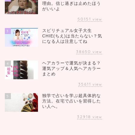
理由。信じ過ぎは止めたほう
がいいよ
50151
view
スピリチュアル女子大生
3
CHIE(ちえ)は当たらない？気
になる人は注意してね
38650
view
ヘアカラーで運気が決まる？
4
運気アップ＆人気ヘアカラー
まとめ
35611
view
独学で占いを学ぶ超具体的な
5
方法。在宅で占いを習得した
い人へ。
32918
view