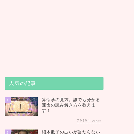
人気の記事
算命学の見方。誰でも分かる
1
運命の読み解き方を教えま
す！
79194
view
細木数子の占いが当たらない
2