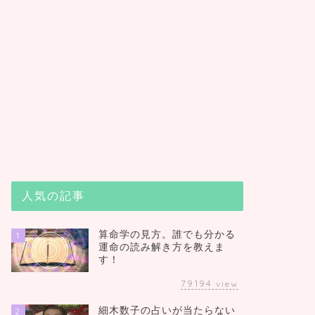
人気の記事
算命学の見方。誰でも分かる
1
運命の読み解き方を教えま
す！
79194
view
細木数子の占いが当たらない
2