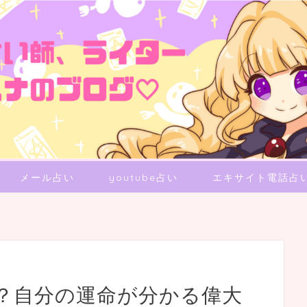
メール占い
youtube占い
エキサイト電話占
？自分の運命が分かる偉大