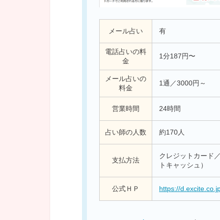
メール占い
有
電話占いの料
1分187円〜
金
メール占いの
1通／3000円～
料金
営業時間
24時間
占い師の人数
約170人
クレジットカード／ W
支払方法
トキャッシュ）
公式ＨＰ
https://d.excite.co.j