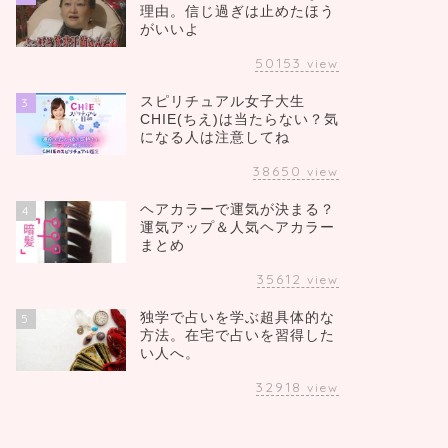
理由。信じ過ぎは止めたほう
がいいよ
50153
view
スピリチュアル女子大生
3
CHIE(ちえ)は当たらない？気
になる人は注意してね
38650
view
ヘアカラーで運気が決まる？
4
運気アップ＆人気ヘアカラー
まとめ
35612
view
独学で占いを学ぶ超具体的な
5
方法。在宅で占いを習得した
い人へ。
32918
view