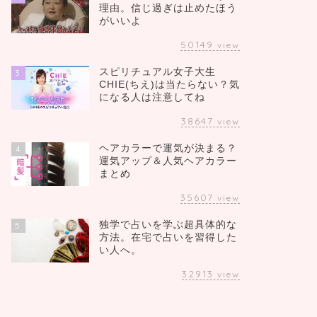
理由。信じ過ぎは止めたほう
がいいよ
50149
view
スピリチュアル女子大生
3
CHIE(ちえ)は当たらない？気
になる人は注意してね
38647
view
ヘアカラーで運気が決まる？
4
運気アップ＆人気ヘアカラー
まとめ
35607
view
独学で占いを学ぶ超具体的な
5
方法。在宅で占いを習得した
い人へ。
32913
view