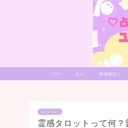
TOP
占い
地域別占い
タロット占い
霊感タロットって何？