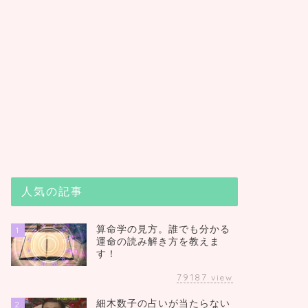
人気の記事
算命学の見方。誰でも分かる
1
運命の読み解き方を教えま
す！
79187
view
細木数子の占いが当たらない
2