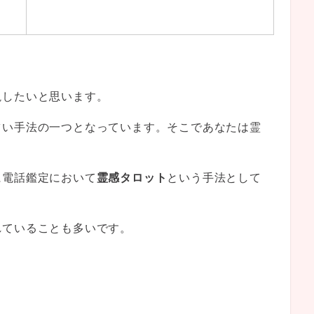
説したいと思います。
占い手法の一つとなっています。そこであなたは霊
？
に電話鑑定において
霊感タロット
という手法として
れていることも多いです。