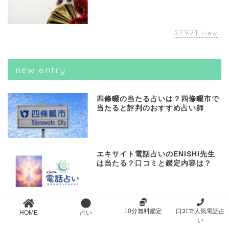
32921
view
new entry
四條畷の当たる占いは？四條畷市で
当たると評判のおすすめ占い師
エキサイト電話占いのENISHI先生
は当たる？口コミと鑑定内容は？
エキサイト電話占いの茉莉占い師は
10分無料鑑定
口ｺﾐで人気電話占
HOME
占い
当たる？口コミと鑑定内容は？
い