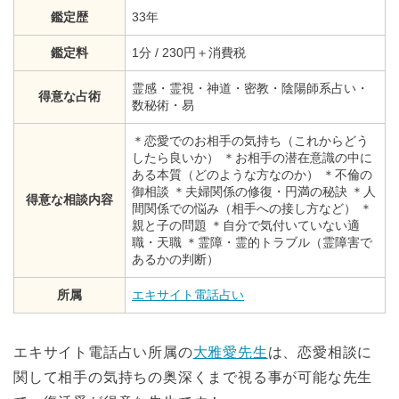
鑑定歴
33年
鑑定料
1分 / 230円＋消費税
霊感・霊視・神道・密教・陰陽師系占い・
得意な占術
数秘術・易
＊恋愛でのお相手の気持ち（これからどう
したら良いか） ＊お相手の潜在意識の中に
ある本質（どのような方なのか） ＊不倫の
御相談 ＊夫婦関係の修復・円満の秘訣 ＊人
得意な相談内容
間関係での悩み（相手への接し方など） ＊
親と子の問題 ＊自分で気付いていない適
職・天職 ＊霊障・霊的トラブル（霊障害で
あるかの判断）
所属
エキサイト電話占い
エキサイト電話占い所属の
大雅愛先生
は、恋愛相談に
関して相手の気持ちの奥深くまで視る事が可能な先生