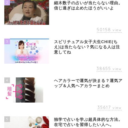
2
細木数子の占いが当たらない理由。
信じ過ぎは止めたほうがいいよ
50158
view
3
スピリチュアル女子大生CHIE(ち
え)は当たらない？気になる人は注
意してね
38655
view
4
ヘアカラーで運気が決まる？運気ア
ップ＆人気ヘアカラーまとめ
35617
view
5
独学で占いを学ぶ超具体的な方法。
在宅で占いを習得したい人へ。