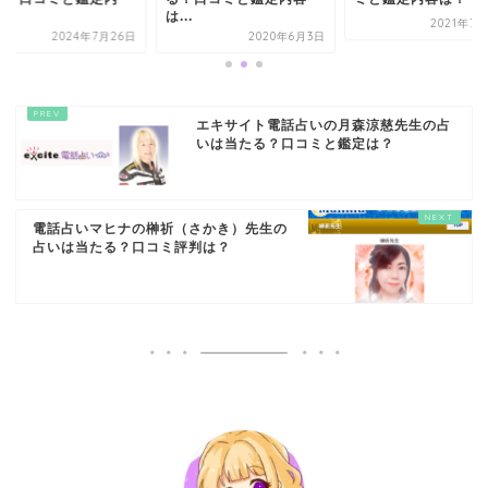
.
は...
2021年7
2024年7月26日
2020年6月3日
エキサイト電話占いの月森涼慈先生の占
いは当たる？口コミと鑑定は？
電話占いマヒナの榊祈（さかき）先生の
占いは当たる？口コミ評判は？