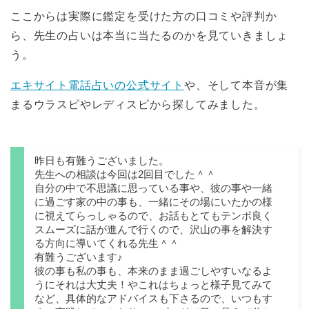
ここからは実際に鑑定を受けた方の口コミや評判か
ら、先生の占いは本当に当たるのかを見ていきましょ
う。
エキサイト電話占いの公式サイト
や、そして本音が集
まるウラスピやレディスピから探してみました。
昨日も有難うございました。
先生への相談は今回は2回目でした＾＾
自分の中で不思議に思っている事や、彼の事や一緒
に過ごす家の中の事も、一緒にその場にいたかの様
に視えてらっしゃるので、お話もとてもテンポ良く
スムーズに話が進んで行くので、沢山の事を解決す
る方向に導いてくれる先生＾＾
有難うございます♪
彼の事も私の事も、本来のまま過ごしやすいなるよ
うにそれは大丈夫！やこれはちょっと様子見てみて
など、具体的なアドバイスも下さるので、いつもす