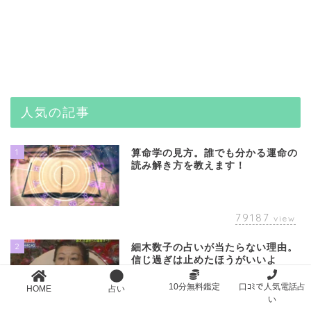
人気の記事
1
算命学の見方。誰でも分かる運命の
読み解き方を教えます！
79187
view
2
細木数子の占いが当たらない理由。
信じ過ぎは止めたほうがいいよ
10分無料鑑定
口ｺﾐで人気電話占
HOME
占い
い