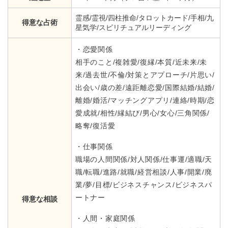
霊感/霊視/四柱推命/タロットカード/手相/九
得意な占術
星気学/スピリチュアルリーディング
・恋愛関係
相手のこと/複雑愛/復縁/本質/近未来/未
来/過去世/不倫/対策とアプローチ/片思い/
出会い/歳の差/遠距離恋愛/国際結婚/結婚/
離婚/婚活/マッチングアプリ/連絡/時期/恋
愛成就/相性/縁結び/男心/女心/三角関係/
略奪/復活愛
・仕事関係
職場の人間関係/対人関係/仕事運/適職/天
職/転職/進路/就職/経営相談/人事/開業/廃
業/夢/目標/ビジネスチャンス/ビジネスパ
ートナー
得意な相談
・人間・家庭関係