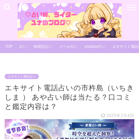
TOP
占い
地域別占い
メール占い
youtube占い
エキサイト電話
エキサイト電話占い
エキサイト電話占いの市杵島（いちき
しま ） あや占い師は当たる？口コミ
と鑑定内容は？
2025年2月4日