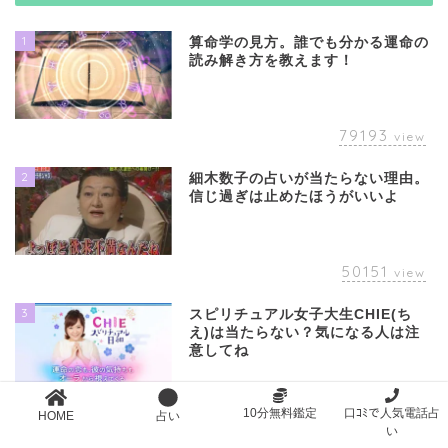
1
算命学の見方。誰でも分かる運命の
読み解き方を教えます！
79193
view
2
細木数子の占いが当たらない理由。
信じ過ぎは止めたほうがいいよ
50151
view
3
スピリチュアル女子大生CHIE(ち
え)は当たらない？気になる人は注
意してね
38648
view
10分無料鑑定
口ｺﾐで人気電話占
HOME
占い
い