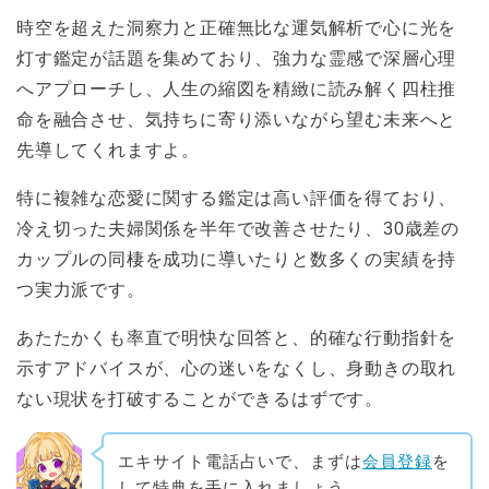
時空を超えた洞察力と正確無比な運気解析で心に光を
灯す鑑定が話題を集めており、強力な霊感で深層心理
へアプローチし、人生の縮図を精緻に読み解く四柱推
命を融合させ、気持ちに寄り添いながら望む未来へと
先導してくれますよ。
特に複雑な恋愛に関する鑑定は高い評価を得ており、
冷え切った夫婦関係を半年で改善させたり、30歳差の
カップルの同棲を成功に導いたりと数多くの実績を持
つ実力派です。
あたたかくも率直で明快な回答と、的確な行動指針を
示すアドバイスが、心の迷いをなくし、身動きの取れ
ない現状を打破することができるはずです。
エキサイト電話占いで、まずは
会員登録
を
して特典を手に入れましょう。