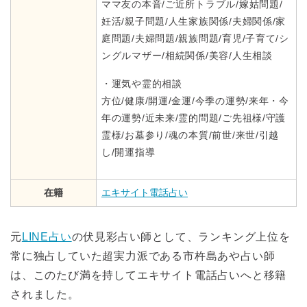
ママ友の本音/ご近所トラブル/嫁姑問題/
妊活/親子問題/人生家族関係/夫婦関係/家
庭問題/夫婦問題/親族問題/育児/子育て/シ
ングルマザー/相続関係/美容/人生相談
・運気や霊的相談
方位/健康/開運/金運/今季の運勢/来年・今
年の運勢/近未来/霊的問題/ご先祖様/守護
霊様/お墓参り/魂の本質/前世/来世/引越
し/開運指導
在籍
エキサイト電話占い
元
LINE占い
の伏見彩占い師として、ランキング上位を
常に独占していた超実力派である市杵島あや占い師
は、このたび満を持してエキサイト電話占いへと移籍
されました。