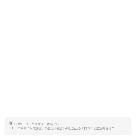
HOME
エキサイト電話占い
エキサイト電話占いの藤山千花占い師は当たる？口コミと鑑定内容は？