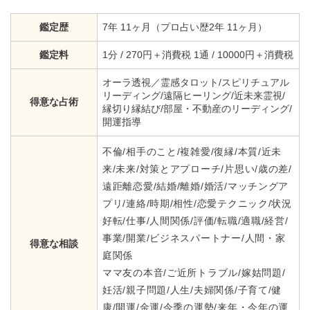
鑑定歴
7年 11ヶ月（プロ占い歴2年 11ヶ月）
鑑定料
1分 / 270円＋消費税 1通 / 10000円＋消費税
オーラ透視／霊感タロット/スピリチュアル
リーディング/遠隔ヒーリング/近未来霊視/
得意な占術
縁切り縁結び/部屋・不動産のリーディング/
開運指導
不倫/相手のこと/複雑愛/復縁/本質/近未
来/未来/対策とアプローチ/片思い/歳の差/
遠距離恋愛/結婚/離婚/婚活/マッチングア
プリ/連絡/時期/相性/恋愛テクニック/状況
好転/仕事/人間関係/評価/転職/適職/経営/
事業/開業/ビジネスパートナー/人間・家
得意な相談
庭関係
ママ友の本音/ご近所トラブル/嫁姑問題/
妊活/親子問題/人生/夫婦関係/子育て/健
康/開運/金運/今季の運勢/来年・今年の運