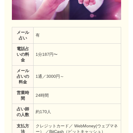
メール
有
占い
電話占
いの料
1分187円〜
金
メール
占いの
1通／3000円～
料金
営業時
24時間
間
占い師
約170人
の人数
支払方
クレジットカード／ WebMoney(ウェブマネ
法
ー） ／BitCash（ビットキャッシュ）