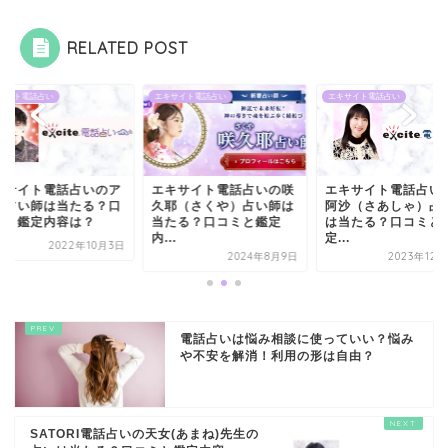
RELATED POST
サイト電話占い
エキサイト電話占い
エキサイト電話占い
キサイト電話占いのア
エキサイト電話占いの咲
エキサイト電話占い
ミ占い師は当たる？口
久耶（さくや）占い師は
阿沙（さあしゃ）占
ミと鑑定内容は？
当たる？口コミと鑑定
は当たる？口コミと
内...
定...
2022年10月3日
2024年8月9日
2023年12
電話占いは悩み相談に使っていい？悩み
や不安を解消！利用の形は自由？
SATORI電話占いの天女(あまね)先生の