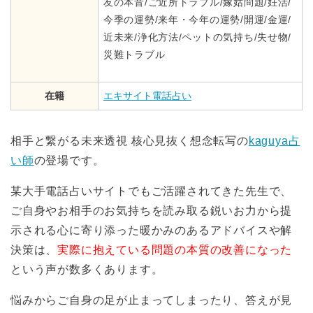
友の本音/ご近所トラブル/嫁姑問題/妊活/
今季の運勢/来年・今年の運勢/開運/金運/
近未来/浄化方法/ペットの気持ち/失せ物/
災難トラブル
在籍
エキサイト電話占い
相手と繋がる未来透視 核心見抜く想念転写の
kaguya占
い師
の登場です。
某大手電話占いサイトでもご活躍されてきた先生で、
ご自身やお相手のお気持ちを読み取る鋭いお力から提
示される心に寄り添った暖かみのあるアドバイスや解
決策は、
実際に抱えている問題の本質の改善になった
という声が数多くあります。
悩みからご自身の足が止まってしまったり、答えが見