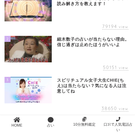
読み解き方を教えます！
79194
view
2
細木数子の占いが当たらない理由。
信じ過ぎは止めたほうがいいよ
50151
view
3
スピリチュアル女子大生CHIE(ち
え)は当たらない？気になる人は注
意してね
38650
view
4
ヘアカラーで運気が決まる？運気ア
10分無料鑑定
口ｺﾐで人気電話占
HOME
占い
ップ＆人気ヘアカラーまとめ
い