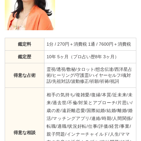
鑑定料
1分 / 270円＋消費税 1通 / 7600円＋消費税
鑑定歴
10年 5ヶ月（プロ占い歴8年 3ヶ月）
霊視/透視/数秘/タロット/想念伝達/西洋星占
得意な占術
術/ヒーリング/守護霊/ハイヤーセルフ/魂対
話/先祖対話/波動修正/祈願/祈祷/祝詞
相手の気持ち/複雑愛/復縁/本質/近未来/未
来/過去世/不倫/対策とアプローチ/片思い/
歳の差/遠距離恋愛/国際結婚/結婚/離婚/婚
活/マッチングアプリ/連絡/時期/人間関係/
転職/適職/状況好転/仕事/評価/経営/事業/
得意な相談
親子問題/インナーチャイルド/人生/ママ