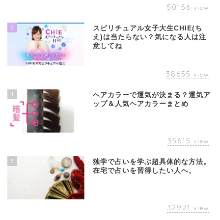
50156
view
3
スピリチュアル女子大生CHIE(ち
え)は当たらない？気になる人は注
意してね
38655
view
4
ヘアカラーで運気が決まる？運気ア
ップ＆人気ヘアカラーまとめ
35615
view
5
独学で占いを学ぶ超具体的な方法。
在宅で占いを習得したい人へ。
32921
view