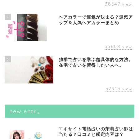
38647
view
4
ヘアカラーで運気が決まる？運気ア
ップ＆人気ヘアカラーまとめ
35608
view
5
独学で占いを学ぶ超具体的な方法。
在宅で占いを習得したい人へ。
32913
view
new entry
エキサイト電話占いの茉莉占い師は
当たる？口コミと鑑定内容は？