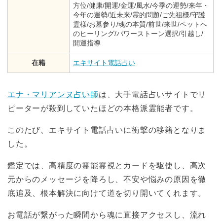
方位/健康/開運/金運/風水/今季の運勢/来年・
今年の運勢/近未来/霊的問題/ご先祖様/守護
霊様/お墓参り/魂の本質/前世/来世/ペットへ
のヒーリング/パワーストーン選択/引越し/
開運指導
在籍
エキサイト電話占い
エナ・マリアンヌ占い師
は、大手電話占いサイトでリ
ピーターが殺到していたほどの本格派霊能者です。
このたび、エキサイト電話占いに衝撃の移籍となりま
した。
鑑定では、高精度の霊能霊視とカードを駆使し、高次
元からのメッセージを降ろし、不安や悩みの原因を徹
底追及、根本解決に向けて道を切り開いてくれます。
お電話が繋がった瞬間から魂に直接アクセスし、流れ