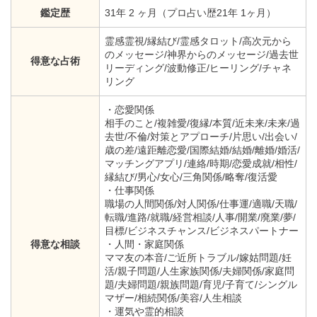
鑑定歴
31年 2 ヶ月（プロ占い歴21年 1ヶ月）
霊感霊視/縁結び/霊感タロット/高次元から
のメッセージ/神界からのメッセージ/過去世
得意な占術
リーディング/波動修正/ヒーリング/チャネ
リング
・恋愛関係
相手のこと/複雑愛/復縁/本質/近未来/未来/過
去世/不倫/対策とアプローチ/片思い/出会い/
歳の差/遠距離恋愛/国際結婚/結婚/離婚/婚活/
マッチングアプリ/連絡/時期/恋愛成就/相性/
縁結び/男心/女心/三角関係/略奪/復活愛
・仕事関係
職場の人間関係/対人関係/仕事運/適職/天職/
転職/進路/就職/経営相談/人事/開業/廃業/夢/
目標/ビジネスチャンス/ビジネスパートナー
得意な相談
・人間・家庭関係
ママ友の本音/ご近所トラブル/嫁姑問題/妊
活/親子問題/人生家族関係/夫婦関係/家庭問
題/夫婦問題/親族問題/育児/子育て/シングル
マザー/相続関係/美容/人生相談
・運気や霊的相談