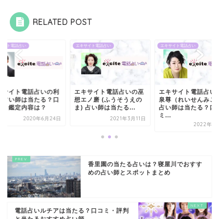
RELATED POST
サイト電話占い
エキサイト電話占い
エキサイト電話占い
キサイト電話占いの利
エキサイト電話占いの巫
エキサイト電話占い
夢占い師は当たる？口
想エノ磨 (ふうそうえの
泉尊（れいせんみこ
ミと鑑定内容は？
ま) 占い師は当たる...
占い師は当たる？口
ミ...
2020年6月24日
2021年3月11日
2022年1
香里園の当たる占いは？寝屋川でおすす
めの占い師とスポットまとめ
電話占いルチアは当たる？口コミ・評判