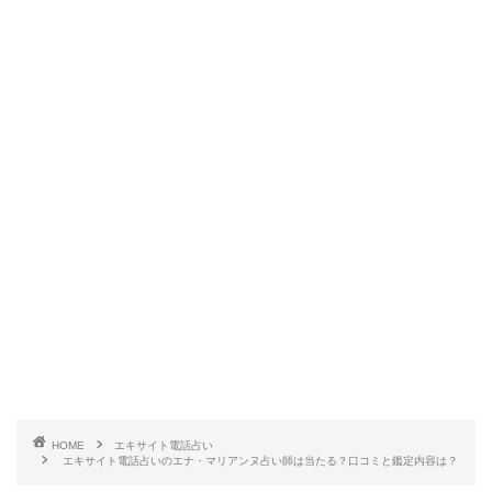
HOME
エキサイト電話占い
エキサイト電話占いのエナ・マリアンヌ占い師は当たる？口コミと鑑定内容は？