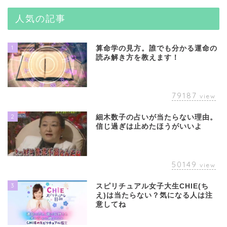
人気の記事
1
算命学の見方。誰でも分かる運命の
読み解き方を教えます！
79187
view
2
細木数子の占いが当たらない理由。
信じ過ぎは止めたほうがいいよ
50149
view
3
スピリチュアル女子大生CHIE(ち
え)は当たらない？気になる人は注
意してね