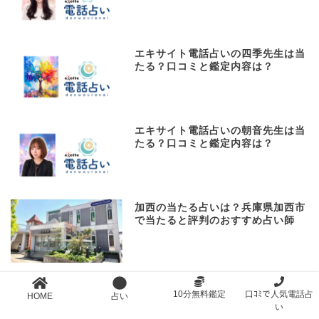
エキサイト電話占いの四季先生は当
たる？口コミと鑑定内容は？
エキサイト電話占いの朝音先生は当
たる？口コミと鑑定内容は？
加西の当たる占いは？兵庫県加西市
で当たると評判のおすすめ占い師
SATORI電話占いの友希先生の占い
10分無料鑑定
口ｺﾐで人気電話占
HOME
占い
は当たる？口コミと鑑定内容は？
い