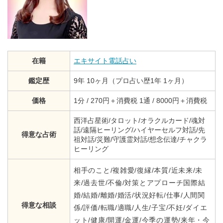
在籍
エキサイト電話占い
鑑定歴
9年 10ヶ月（プロ占い歴1年 1ヶ月）
価格
1分 / 270円＋消費税 1通 / 8000円＋消費税
西洋占星術/タロット/オラクルカード/魂対
話/遠隔ヒーリング/ハイヤーセルフ対話/先
得意な占術
祖対話/災難/守護霊対話/想念伝達/チャクラ
ヒーリング
相手のこと/複雑愛/復縁/本質/近未来/未
来/過去世/不倫/対策とアプローチ国際結
婚/結婚/離婚/婚活/状況好転/仕事/人間関
得意な相談
係/評価/転職/適職/人生/子宝/不妊/ダイエ
ット/健康/開運/金運/今季の運勢/来年・今