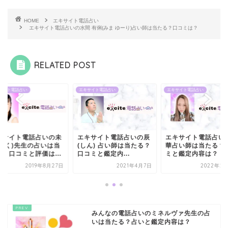
HOME
エキサイト電話占い
エキサイト電話占いの水間 有俐(みま ゆーり)占い師は当たる？口コミは？
RELATED POST
サイト電話占い
エキサイト電話占い
エキサイト電話占い
キサイト電話占いの未
エキサイト電話占いの辰
エキサイト電話占い
(みく)先生の占いは当
(しん) 占い師は当たる？
華占い師は当たる？
る？口コミと評価は...
口コミと鑑定内...
ミと鑑定内容は？
2019年8月27日
2021年4月7日
2022年2月
みんなの電話占いのミネルヴァ先生の占
いは当たる？占いと鑑定内容は？