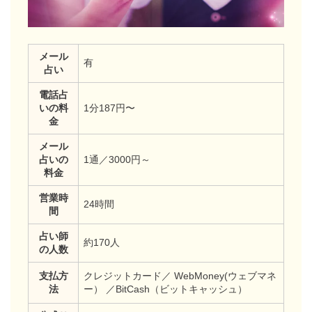
メール
有
占い
電話占
いの料
1分187円〜
金
メール
占いの
1通／3000円～
料金
営業時
24時間
間
占い師
約170人
の人数
支払方
クレジットカード／ WebMoney(ウェブマネ
法
ー） ／BitCash（ビットキャッシュ）