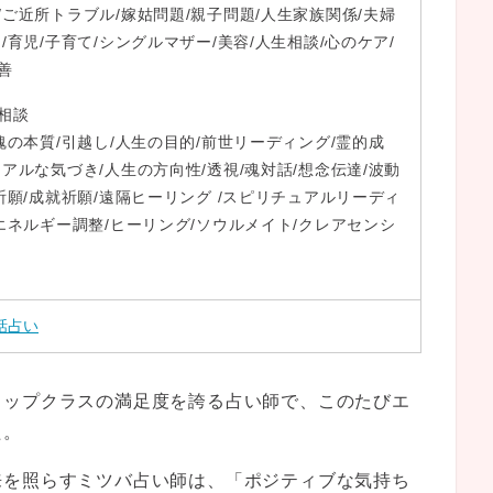
/ご近所トラブル/嫁姑問題/親子問題/人生家族関係/夫婦
/育児/子育て/シングルマザー/美容/人生相談/心のケア/
善
相談
魂の本質/引越し/人生の目的/前世リーディング/霊的成
ュアルな気づき/人生の方向性/透視/魂対話/想念伝達/波動
/祈願/成就祈願/遠隔ヒーリング /スピリチュアルリーディ
/エネルギー調整/ヒーリング/ソウルメイト/クレアセンシ
話占い
トップクラスの満足度を誇る占い師で、このたびエ
た。
来を照らすミツバ占い師は、「ポジティブな気持ち