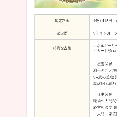
鑑定料金
1分 / 418円
鑑定歴
5年 3 ヶ月（
エネルギーリー
得意な占術
ルカード/タロ
・恋愛関係
相手のこと/複
い/歳の差/遠
就/相性/縁結
・仕事関係
職場の人間関係
経営相談/起
・人間・家庭