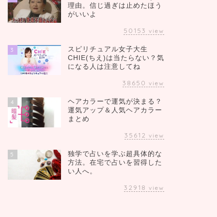
理由。信じ過ぎは止めたほう
がいいよ
50153
view
スピリチュアル女子大生
3
CHIE(ちえ)は当たらない？気
になる人は注意してね
38650
view
ヘアカラーで運気が決まる？
4
運気アップ＆人気ヘアカラー
まとめ
35612
view
独学で占いを学ぶ超具体的な
5
方法。在宅で占いを習得した
い人へ。
32918
view