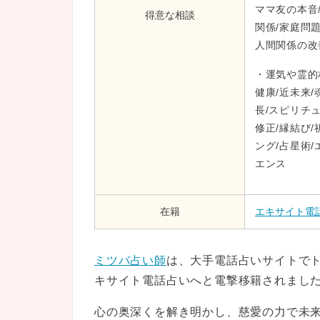
ママ友の本音
得意な相談
関係/家庭問題
人間関係の改
・運気や霊的
健康/近未来/
長/スピリチ
修正/縁結び
ング/占星術
エンス
在籍
エキサイト電
ミツバ占い師
は、大手電話占いサイトで
キサイト電話占いへと電撃移籍されまし
心の奥深くを解き明かし、慈愛の力で未