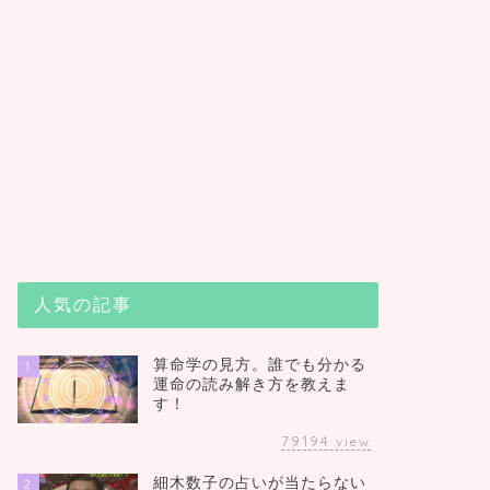
人気の記事
算命学の見方。誰でも分かる
1
運命の読み解き方を教えま
す！
79194
view
細木数子の占いが当たらない
2