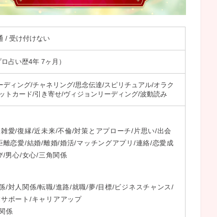
 1通 / 受け付けない
プロ占い歴4年 7ヶ月）
ディング/チャネリング/思念伝達/スピリチュアル/オラク
ットカード/引き寄せ/ヴィジョンリーディング/波動読み
雑愛/復縁/近未来/不倫/対策とアプローチ/片思い/出会
距離恋愛/結婚/離婚/婚活/マッチングアプリ/連絡/恋愛成
び/男心/女心/三角関係
/対人関係/転職/進路/就職/夢/目標/ビジネスチャンス/
業サポート/キャリアアップ
関係