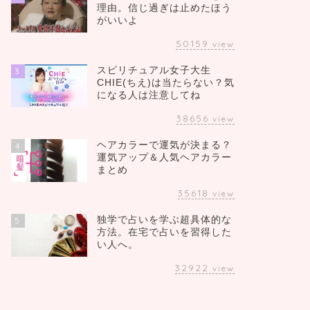
理由。信じ過ぎは止めたほう
がいいよ
50159
view
スピリチュアル女子大生
3
CHIE(ちえ)は当たらない？気
になる人は注意してね
38656
view
ヘアカラーで運気が決まる？
4
運気アップ＆人気ヘアカラー
まとめ
35618
view
独学で占いを学ぶ超具体的な
5
方法。在宅で占いを習得した
い人へ。
32922
view