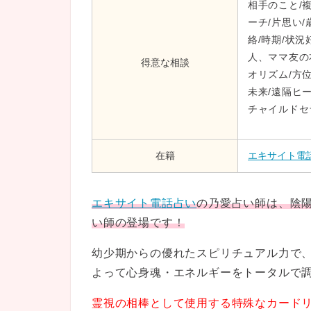
相手のこと/複
ーチ/片思い/
絡/時期/状況
人、ママ友の
得意な相談
オリズム/方位
未来/遠隔ヒ
チャイルドセ
在籍
エキサイト電
エキサイト電話占い
の乃愛占い師は、陰
い師の登場です！
幼少期からの優れたスピリチュアル力で
よって心身魂・エネルギーをトータルで
霊視の相棒として使用する特殊なカード