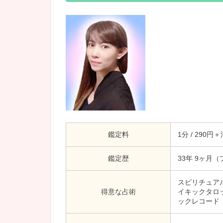
鑑定料
1分 / 290円
鑑定歴
33年 9ヶ月（
スピリチュア
得意な占術
イキックタロ
ックレコード