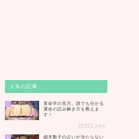
人気の記事
算命学の見方。誰でも分かる
1
運命の読み解き方を教えま
す！
79202
view
細木数子の占いが当たらない
2