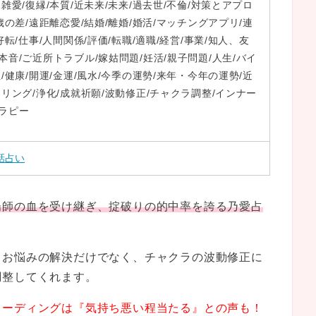
雑愛/復縁/本質/近未来/未来/過去世/不倫/対策とアプロ
歳の差/遠距離恋愛/結婚/離婚/婚活/マッチングアプリ/連
好転/仕事/人間関係/評価/転職/適職/経営/事業/知人、友
本音/ご近所トラブル/嫁姑問題/妊活/親子問題/人生/バイ
/健康/開運/金運/風水/今季の運勢/来年・今年の運勢/近
ーリング/浄化/成就祈願/波動修正/チャクラ調整/インナー
ラピー
話占い
陽師の血を受け継ぎ、掟破りの的中率を誇る乃愛占
、お悩みの解決だけでなく、チャクラの波動修正に
調整してくれます。
リーディングは『気持ち悪い程当たる』との声も！