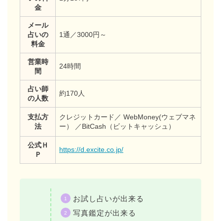
金
メール
占いの
1通／3000円～
料金
営業時
24時間
間
占い師
約170人
の人数
支払方
クレジットカード／ WebMoney(ウェブマネ
法
ー） ／BitCash（ビットキャッシュ）
公式Ｈ
https://d.excite.co.jp/
Ｐ
お試し占いが出来る
写真鑑定が出来る