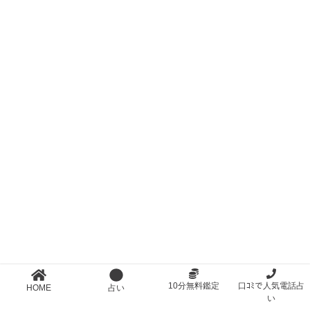
10分無料鑑定
口ｺﾐで人気電話占
HOME
占い
い