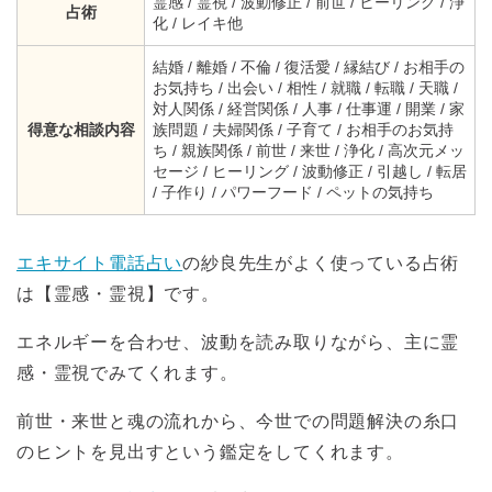
霊感 / 霊視 / 波動修正 / 前世 / ヒーリング / 浄
占術
化 / レイキ他
結婚 / 離婚 / 不倫 / 復活愛 / 縁結び / お相手の
お気持ち / 出会い / 相性 / 就職 / 転職 / 天職 /
対人関係 / 経営関係 / 人事 / 仕事運 / 開業 / 家
得意な相談内容
族問題 / 夫婦関係 / 子育て / お相手のお気持
ち / 親族関係 / 前世 / 来世 / 浄化 / 高次元メッ
セージ / ヒーリング / 波動修正 / 引越し / 転居
/ 子作り / パワーフード / ペットの気持ち
エキサイト電話占い
の紗良先生がよく使っている占術
は【霊感・霊視】です。
エネルギーを合わせ、波動を読み取りながら、主に霊
感・霊視でみてくれます。
前世・来世と魂の流れから、今世での問題解決の糸口
のヒントを見出すという鑑定をしてくれます。