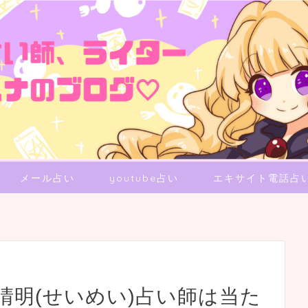
メール占い
youtube占い
エキサイト電話占
晴明(せいめい)占い師は当た