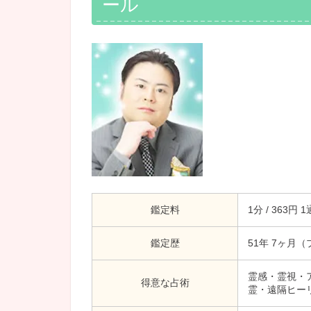
ール
鑑定料
1分 / 363円
鑑定歴
51年 7ヶ月（
霊感・霊視・
得意な占術
霊・遠隔ヒー