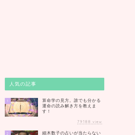
人気の記事
算命学の見方。誰でも分かる
1
運命の読み解き方を教えま
す！
79188
view
細木数子の占いが当たらない
2