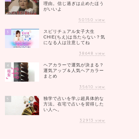
理由。信じ過ぎは止めたほう
がいいよ
50150
view
スピリチュアル女子大生
3
CHIE(ちえ)は当たらない？気
になる人は注意してね
38648
view
ヘアカラーで運気が決まる？
4
運気アップ＆人気ヘアカラー
まとめ
35610
view
独学で占いを学ぶ超具体的な
5
方法。在宅で占いを習得した
い人へ。
32913
view