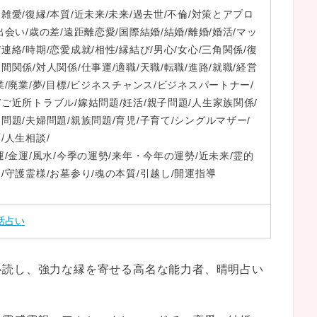
雑愛/復縁/本質/近未来/未来/過去世/不倫/対策とアプロ
出会い/歳の差/遠距離恋愛/国際結婚/結婚/離婚/婚活/マッ
連絡/時期/恋愛成就/相性/縁結び/男心/女心/三角関係/復
間関係/対人関係/仕事運/適職/天職/転職/進路/就職/経営
業/廃業/夢/目標/ビジネスチャンス/ビジネスパートナー/
/ご近所トラブル/嫁姑問題/妊活/親子問題/人生家族関係/
問題/夫婦問題/親族問題/育児/子育て/シングルマザー/
/人生相談/
運/金運/風水/今季の運勢/来年・今年の運勢/近未来/霊的
/守護霊様/お墓参り/魂の本質/引越し/開運指導
話占い
心読し、強力な縁を寄せる高名な能力者、晴明占い