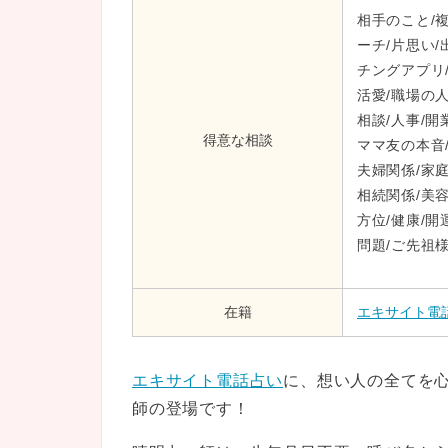
相手のこと/複
ーチ/片思い/
チングアプリ/
活愛/職場の人
相談/人事/開
得意な相談
ママ友の本音
夫婦関係/家庭
相続関係/美容
方位/健康/開
問題/ご先祖様
在籍
エキサイト電
エキサイト電話占い
に、想い人の全てを
師の登場です！