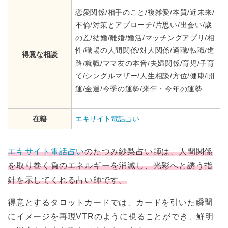
恋愛関係/相手のこと/複雑愛/本質/近未来/
不倫/対策とアプローチ/片思い/出会い/歳
の差/結婚/離婚/婚活/マッチングアプリ/相
性/職場の人間関係/対人関係/適職/転職/進
得意な相談
路/就職/ママ友の本音/夫婦関係/育児/子育
て/シングルマザー/人生相談/方位/健康/開
運/金運/今季の運勢/来年・今年の運勢
在籍
エキサイト電話占い
エキサイト電話占い
のたつみ紗梨占い師は、人間関係
を取り巻く負のエネルギーを消滅し、光彩へと誘う指
針を示してくれる占い師です。
得意とするタロットカードでは、カードを引いた瞬間
にイメージを再現VTRのように視ることができ、鮮明