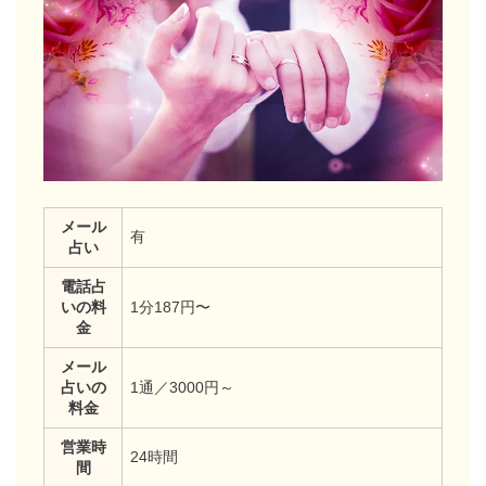
メール
有
占い
電話占
いの料
1分187円〜
金
メール
占いの
1通／3000円～
料金
営業時
24時間
間