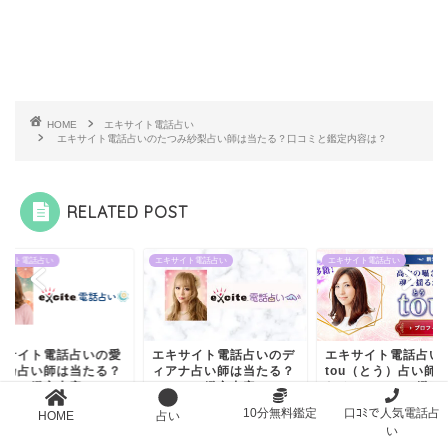
HOME
エキサイト電話占い
エキサイト電話占いのたつみ紗梨占い師は当たる？口コミと鑑定内容は？
RELATED POST
サイト電話占い
エキサイト電話占い
エキサイト電話占い
キサイト電話占いの愛
エキサイト電話占いのデ
エキサイト電話占い
詩乃占い師は当たる？
ィアナ占い師は当たる？
tou（とう）占い師
コミと鑑定内容は？
口コミと鑑定内容は？
たる？口コミと鑑定
容...
2026年7月20日
2021年4月29日
10分無料鑑定
口ｺﾐで人気電話占
HOME
占い
2026年1
い