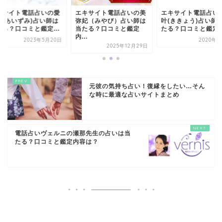
キサイト電話占いの愛
エキサイト電話占いの美
エキサイト電話占い
湖(あいずみ)占い師は
弥妃（みやび）占い師は
叶(ききょう)占い師
たる？口コミと鑑定...
当たる？口コミと鑑定
たる？口コミと鑑定は.
内...
2023年5月20日
2020年4
2025年12月29日
元彼の気持ち占い！復縁をしたい…そん
な時に最適な占いサイトまとめ
電話占いヴェルニの瀬那先生の占いは当
たる？口コミと鑑定内容は？