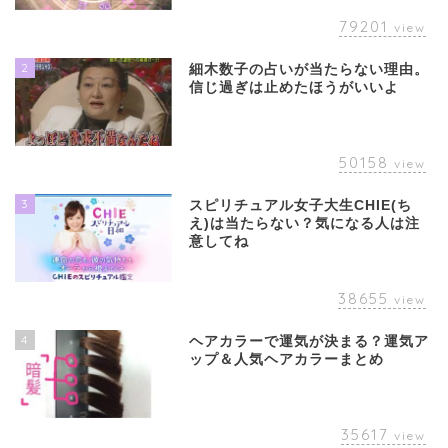
79201
view
2
細木数子の占いが当たらない理由。
信じ過ぎは止めたほうがいいよ
50158
view
3
スピリチュアル女子大生CHIE(ち
え)は当たらない？気になる人は注
意してね
38655
view
4
ヘアカラーで運気が決まる？運気ア
ップ＆人気ヘアカラーまとめ
35617
view