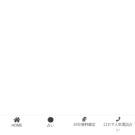
10分無料鑑定
口ｺﾐで人気電話占
HOME
占い
い