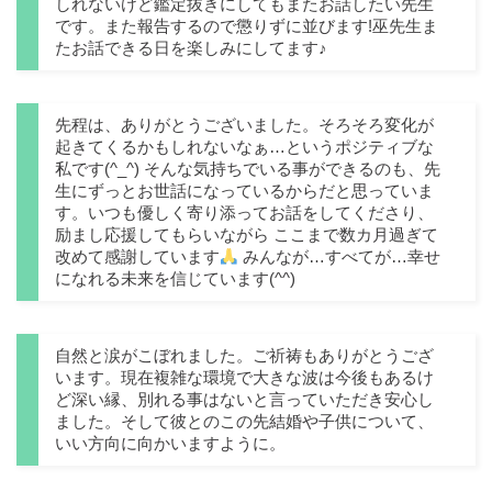
しれないけど鑑定抜きにしてもまたお話したい先生
です。また報告するので懲りずに並びます!巫先生ま
たお話できる日を楽しみにしてます♪
先程は、ありがとうございました。そろそろ変化が
起きてくるかもしれないなぁ…というポジティブな
私です(^_^) そんな気持ちでいる事ができるのも、先
生にずっとお世話になっているからだと思っていま
す。いつも優しく寄り添ってお話をしてくださり、
励まし応援してもらいながら ここまで数カ月過ぎて
改めて感謝しています
みんなが…すべてが…幸せ
になれる未来を信じています(^^)
自然と涙がこぼれました。ご祈祷もありがとうござ
います。現在複雑な環境で大きな波は今後もあるけ
ど深い縁、別れる事はないと言っていただき安心し
ました。そして彼とのこの先結婚や子供について、
いい方向に向かいますように。