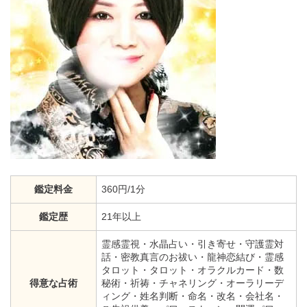
鑑定料金
360円/1分
鑑定歴
21年以上
霊感霊視・水晶占い・引き寄せ・守護霊対
話・密教真言のお祓い・龍神恋結び・霊感
タロット・タロット・オラクルカード・数
得意な占術
秘術・祈祷・チャネリング・オーラリーデ
ィング・姓名判断・命名・改名・会社名・