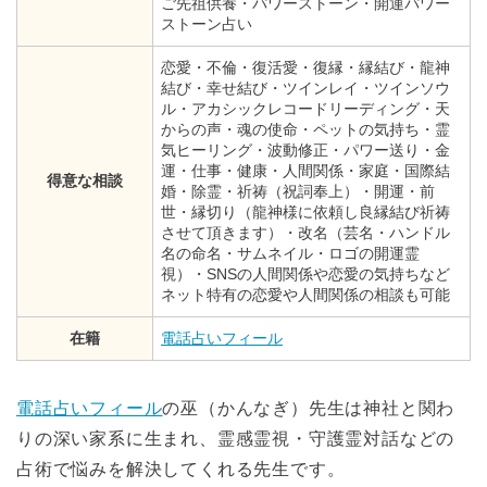
ご先祖供養・パワーストーン・開運パワー
ストーン占い
恋愛・不倫・復活愛・復縁・縁結び・龍神
結び・幸せ結び・ツインレイ・ツインソウ
ル・アカシックレコードリーディング・天
からの声・魂の使命・ペットの気持ち・霊
気ヒーリング・波動修正・パワー送り・金
運・仕事・健康・人間関係・家庭・国際結
得意な相談
婚・除霊・祈祷（祝詞奉上）・開運・前
世・縁切り（龍神様に依頼し良縁結び祈祷
させて頂きます）・改名（芸名・ハンドル
名の命名・サムネイル・ロゴの開運霊
視）・SNSの人間関係や恋愛の気持ちなど
ネット特有の恋愛や人間関係の相談も可能
在籍
電話占いフィール
電話占いフィール
の巫（かんなぎ）先生は神社と関わ
りの深い家系に生まれ、霊感霊視・守護霊対話などの
占術で悩みを解決してくれる先生です。