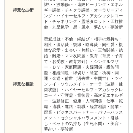
祓い・波動修正・遠隔ヒーリング・エネル
得意な占術
ギー調整・チャクラ調整・オーラリーディ
ング・ハイヤーセルフ・アカシックレコー
ド・チャネリング・霊感タロット・四柱推
命・九星気学・易・風水・夢占い・夢診断
恋愛成就・不倫・縁結び・相手の気持ち・
相性・復活愛・復縁・略奪愛・同性愛・複
雑な恋愛・出会い・片想い・三角関係・結
婚・離婚・ママ友問題・教育（育児・子育
て・お受験・教育方針）・シングルマザ
ー・ＤＶ・家庭問題・夫婦関係・親族問
題・相続問題・縁切り・除霊・祈祷・開
運・金運・前世（過去世・中間世）・ツイ
得意な相談
ンレイ・ソウルメイト・オーラ（波動・健
康状態）・ハイヤーセルフ・アカシックレ
コード・守護霊・背後霊・高次元エネルギ
ー・波動修正・健康・人間関係・仕事・転
職・適職・進路・就職・経営相談・開業・
廃業・ビジネスパートナー・パワーハラス
メント・セクシャルハラスメント・引越
し・ペットの気持ち（生死不問）・美容・
夢占い・夢診断