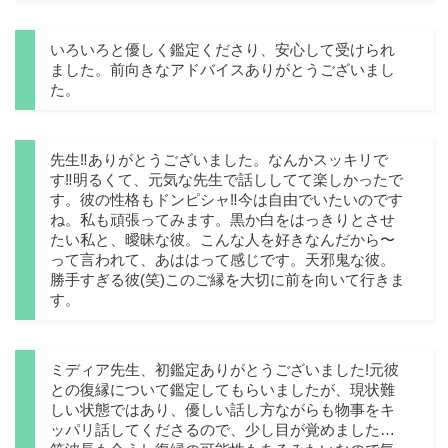
いろいろと優しく鑑定くださり、安心して受けられ
ました。前向きなアドバイスありがとうございまし
た。
先生‼︎ありがとうございました。なんかスッキリで
す‼︎明るくて、元気な先生で話ししてて楽しかったで
す。彼の性格もドンピシャ‼︎今は自由でいたいのです
ね。私も頑張ってみます。黒か白をはっきりとさせ
たい私と、曖昧な彼。こんな人を好きなんだから〜
って言われて、あははって感じです。天邪鬼な彼。
勝手すぎる彼(笑)このご縁を大切に前を向いて行きま
す。
ミディア先生、初鑑定ありがとうございました!元彼
との復縁について鑑定してもらいましたが、現状難
しい状態ではあり、優しい話し方ながらも物事をキ
ッパリ話してくださるので、少し目が覚めました…