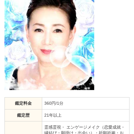
鑑定料金
360円/1分
鑑定歴
21年以上
霊感霊視・ エンゲージメイク（恋愛成就・
縁結び・願掛け・出会い）・祈願祈祷・お