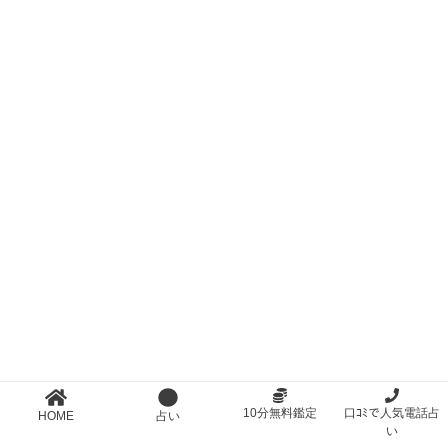
10分無料鑑定
口ｺﾐで人気電話占
HOME
占い
い