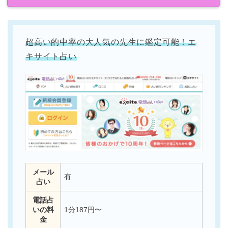
超高い的中率の大人気の先生に鑑定可能！エ
キサイト占い
メール
有
占い
電話占
いの料
1分187円〜
金