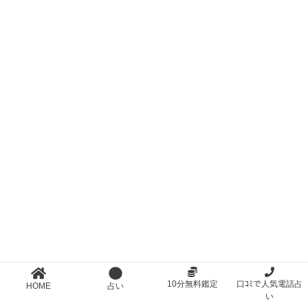
10分無料鑑定
口ｺﾐで人気電話占
HOME
占い
い