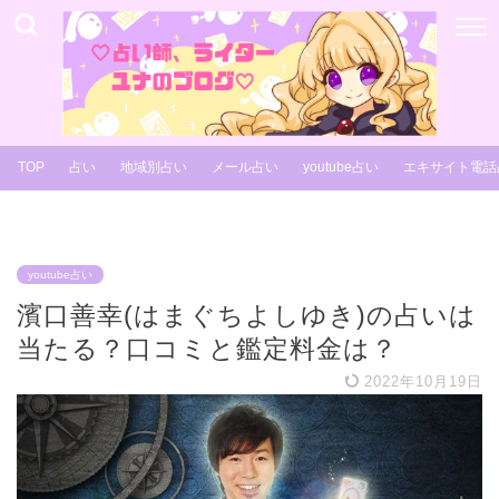
TOP
占い
地域別占い
メール占い
youtube占い
エキサイト電話
youtube占い
濱口善幸(はまぐちよしゆき)の占いは
当たる？口コミと鑑定料金は？
2022年10月19日