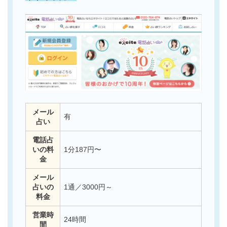
メール
有
占い
電話占
いの料
1分187円〜
金
メール
占いの
1通／3000円～
料金
営業時
24時間
間