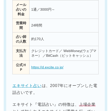
メール
占いの
1通／3000円～
料金
営業時
24時間
間
占い師
約170人
の人数
支払方
クレジットカード／ WebMoney(ウェブマ
法
ネー） ／BitCash（ビットキャッシュ）
公式Ｈ
https://d.excite.co.jp/
Ｐ
エキサイト占い
は、2007年にオープンした電
話占いです。
エキサイト『電話占い』の特徴は、
上場企業