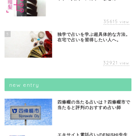
35615
view
5
独学で占いを学ぶ超具体的な方法。
在宅で占いを習得したい人へ。
32921
view
new entry
四條畷の当たる占いは？四條畷市で
当たると評判のおすすめ占い師
エキサイト電話占いのENISHI先生