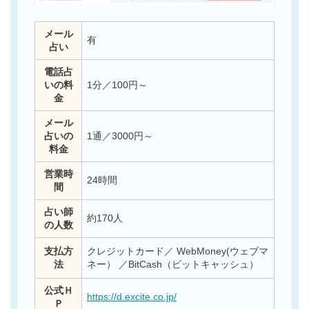
メール
有
占い
電話占
いの料
1分／100円～
金
メール
占いの
1通／3000円～
料金
営業時
24時間
間
占い師
約170人
の人数
支払方
クレジットカード／ WebMoney(ウェブマ
法
ネー） ／BitCash（ビットキャッシュ）
公式Ｈ
https://d.excite.co.jp/
Ｐ