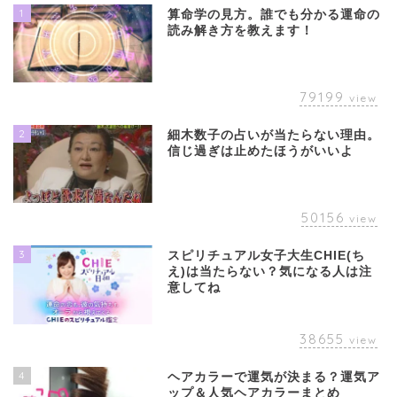
1
算命学の見方。誰でも分かる運命の
読み解き方を教えます！
79199
view
2
細木数子の占いが当たらない理由。
信じ過ぎは止めたほうがいいよ
50156
view
3
スピリチュアル女子大生CHIE(ち
え)は当たらない？気になる人は注
意してね
38655
view
4
ヘアカラーで運気が決まる？運気ア
ップ＆人気ヘアカラーまとめ