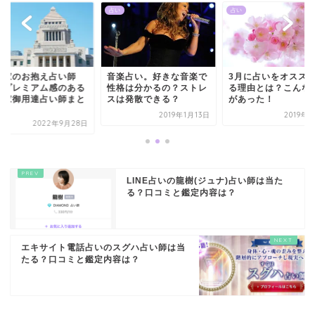
占い
占い
治家のお抱え占い師
音楽占い。好きな音楽で
3月に占いをオスス
？プレミアム感のある
性格は分かるの？ストレ
る理由とは？こんな
治家御用達占い師まと
スは発散できる？
があった！
2019年1月13日
2019年
2022年9月28日
LINE占いの龍樹(ジュナ)占い師は当た
る？口コミと鑑定内容は？
エキサイト電話占いのスグハ占い師は当
たる？口コミと鑑定内容は？