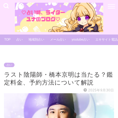
TOP
占い
地域別占い
メール占い
youtube占い
エキサイト電話
占い
ラスト陰陽師・橋本京明は当たる？鑑
定料金、予約方法について解説
2025年9月30日