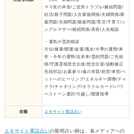
ママ友の本音/ご近所トラブル/嫁姑問題/
妊活/親子問題/人生家族関係/夫婦関係/家
庭問題/夫婦問題/親族問題/育児/子育て/シ
ングルマザー/相続関係/美容/人生相談
・運気や霊的相談
方位/健康/開運/金運/風水/今季の運勢/来
年・今年の運勢/近未来/霊的問題/ご先祖
様/守護霊様思念伝達/想念伝達/波動修正
先祖対話/お墓参り/魂の本質/前世/来世/ペ
ットへのヒーリング/エネルギー調整/チャ
クラ/チャネリング/オラクルカード/パワ
ーストーン選択/引越し/開運指導
在籍
エキサイト電話占い
エキサイト電話占い
の龍明占い師は、各メディアへの