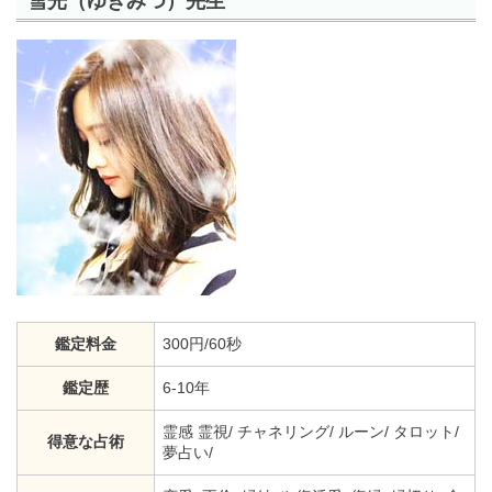
雪光（ゆきみつ）先生
鑑定料金
300円/60秒
鑑定歴
6-10年
霊感 霊視/ チャネリング/ ルーン/ タロット/
得意な占術
夢占い/