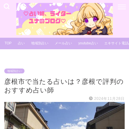
TOP
占い
地域別占い
メール占い
youtube占い
エキサイト電話
地域別占い
彦根市で当たる占いは？彦根で評判の
おすすめ占い師
2024年11月28日