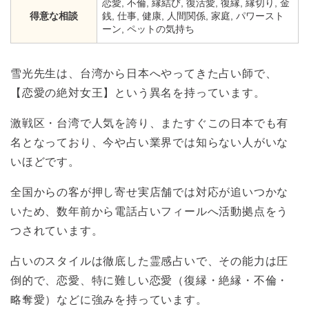
恋愛, 不倫, 縁結び, 復活愛, 復縁, 縁切り, 金
得意な相談
銭, 仕事, 健康, 人間関係, 家庭, パワースト
ーン, ペットの気持ち
雪光先生は、台湾から日本へやってきた占い師で、
【恋愛の絶対女王】という異名を持っています。
激戦区・台湾で人気を誇り、またすぐこの日本でも有
名となっており、今や占い業界では知らない人がいな
いほどです。
全国からの客が押し寄せ実店舗では対応が追いつかな
いため、数年前から電話占いフィールへ活動拠点をう
つされています。
占いのスタイルは徹底した霊感占いで、その能力は圧
倒的で、恋愛、特に難しい恋愛（復縁・絶縁・不倫・
略奪愛）などに強みを持っています。