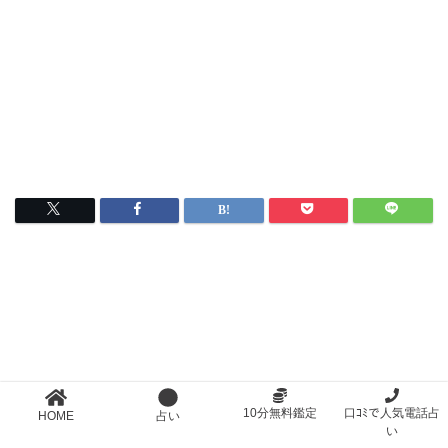
10分無料鑑定
口ｺﾐで人気電話占
HOME
占い
い