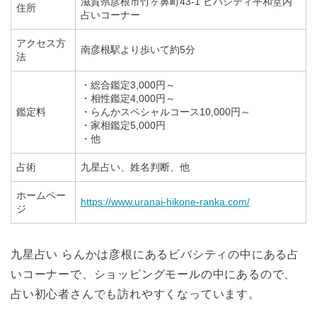
滋賀県彦根市竹ヶ鼻町43-1 ビバシティ平和堂内
住所
占いコーナー
アクセス方
南彦根駅より歩いて約5分
法
・総合鑑定3,000円～
・相性鑑定4,000円～
鑑定料
・らんかスペシャルコース10,000円～
・家相鑑定5,000円
・他
占術
九星占い、姓名判断、他
ホームペー
https://www.uranai-hikone-ranka.com/
ジ
九星占い らんかは彦根にあるビバシティの中にある占
いコーナーで、ショッピングモールの中にあるので、
占い初心者さんでも訪れやすくなっています。