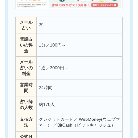
メール
有
占い
電話占
いの料
1分／100円～
金
メール
占いの
1通／3000円～
料金
営業時
24時間
間
占い師
約170人
の人数
支払方
クレジットカード／ WebMoney(ウェブマ
法
ネー） ／BitCash（ビットキャッシュ）
公式Ｈ