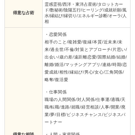
霊感霊視/西洋・東洋占星術/タロットカー
ド/数秘術/陰陽五行/ヒーリング/成就祈願/風
得意な占術
水/縁結び/縁切り/エネルギー診断/オーラ/人
相
・恋愛関係
相手のこと/複雑愛/復縁/本質/近未来/未
来/過去世/不倫/対策とアプローチ/片思い/
出会い/歳の差/遠距離恋愛/国際結婚/結婚/
離婚/婚活/マッチングアプリ/連絡/時期/恋
愛成就/相性/縁結び/男心/女心/三角関係/
略奪/復活愛
・仕事関係
職場の人間関係/対人関係/仕事運/適職/天
職/転職/進路/就職/経営相談/人事/開業/廃
業/夢/目標/ビジネスチャンス/ビジネスパ
ートナー
得意な相談
・人間・家庭関係