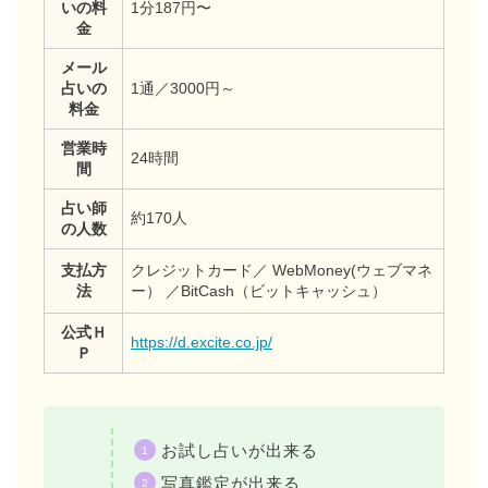
いの料
1分187円〜
金
メール
占いの
1通／3000円～
料金
営業時
24時間
間
占い師
約170人
の人数
支払方
クレジットカード／ WebMoney(ウェブマネ
法
ー） ／BitCash（ビットキャッシュ）
公式Ｈ
https://d.excite.co.jp/
Ｐ
お試し占いが出来る
写真鑑定が出来る