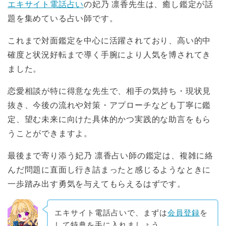
エキサイト電話占い
の妃乃 凛香先生は、癒し鑑定が話
題を集めている占い師です。
これまで対面鑑定を中心に活躍されており、高い的中
確度と状況好転まで導く手腕により人気を博されてき
ました。
恋愛相談が特に得意な先生で、相手の気持ち・現状見
抜き、今後の流れや対策・アプローチなども丁寧に鑑
定、望む未来に向けた具体的かつ実践的な助言をもら
うことができますよ。
最後まで寄り添う妃乃 凛香占い師の鑑定は、複雑に絡
んだ問題に直面し行き詰まったと感じるようなときに
一歩踏み出す勇気を与えてもらえるはずです。
エキサイト電話占いで、まずは
会員登録
を
して特典を手に入れましょう。