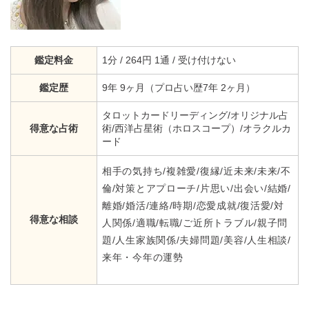
鑑定料金
1分 / 264円 1通 / 受け付けない
鑑定歴
9年 9ヶ月（プロ占い歴7年 2ヶ月）
タロットカードリーディング/オリジナル占
得意な占術
術/西洋占星術（ホロスコープ）/オラクルカ
ード
相手の気持ち/複雑愛/復縁/近未来/未来/不
倫/対策とアプローチ/片思い/出会い/結婚/
離婚/婚活/連絡/時期/恋愛成就/復活愛/対
得意な相談
人関係/適職/転職/ご近所トラブル/親子問
題/人生家族関係/夫婦問題/美容/人生相談/
来年・今年の運勢