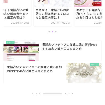
キサイト電話占いの夢
エキサイト電話占いの桜
エキサイト電話占い
占い師は当たる？口コ
乃(さくらの)占い師は当
月詩乃占い師は当た
と鑑定内容は？
たる？口コミと鑑定内...
口コミと鑑定内容は
2021年11月22日
2025年3月1日
2026年7月
電話占いマディアの復縁に強い評判のお
すすめ占い師と口コミまとめ
電話占いデスティニーの復縁に強い評判
のおすすめ占い師と口コミまとめ