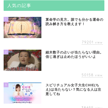
人気の記事
1
算命学の見方。誰でも分かる運命の
読み解き方を教えます！
79201
view
2
細木数子の占いが当たらない理由。
信じ過ぎは止めたほうがいいよ
50158
view
3
スピリチュアル女子大生CHIE(ち
え)は当たらない？気になる人は注
意してね
38655
view