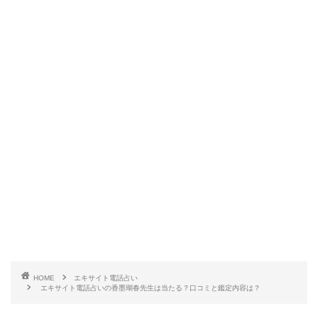
HOME
エキサイト電話占い
エキサイト電話占いの香墨瑚春先生は当たる？口コミと鑑定内容は？