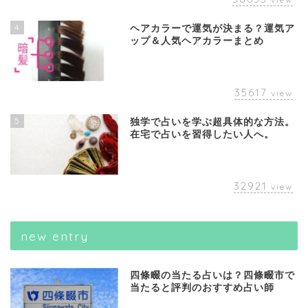
4
ヘアカラーで運気が決まる？運気ア
ップ＆人気ヘアカラーまとめ
35617
view
5
独学で占いを学ぶ超具体的な方法。
在宅で占いを習得したい人へ。
32921
view
new entry
四條畷の当たる占いは？四條畷市で
当たると評判のおすすめ占い師