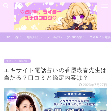
TOP
占い
地域別占い
メール占い
youtube占い
エキサイト電話
エキサイト電話占い
エキサイト電話占いの香墨瑚春先生は
当たる？口コミと鑑定内容は？
2023年7月27日