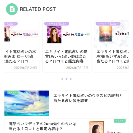
RELATED POST
サイト電話占い
エキサイト電話占い
エキサイト電話占い
キサイト電話占いの水
エキサイト電話占いの愛
エキサイト電話占い
有俐(みま ゆーり)占
雷(あいら)占い師は当た
寿湖(あいずみ)占い
は当たる？口コ...
る？口コミと鑑定内容...
当たる？口コミと鑑定.
2020年7月24日
2026年7月15日
2023年5月
エキサイト電話占いのウラスピの評判と
当たる占い師を調査！
電話占いマディアのJuno先生の占いは
当たる？口コミと鑑定内容は？