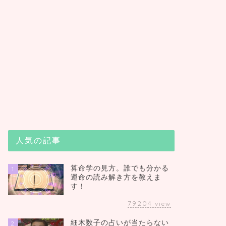
人気の記事
算命学の見方。誰でも分かる
1
運命の読み解き方を教えま
す！
79204
view
細木数子の占いが当たらない
2