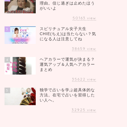
理由。信じ過ぎは止めたほう
がいいよ
50163
view
スピリチュアル女子大生
3
CHIE(ちえ)は当たらない？気
になる人は注意してね
38659
view
ヘアカラーで運気が決まる？
4
運気アップ＆人気ヘアカラー
まとめ
35622
view
独学で占いを学ぶ超具体的な
5
方法。在宅で占いを習得した
い人へ。
32925
view