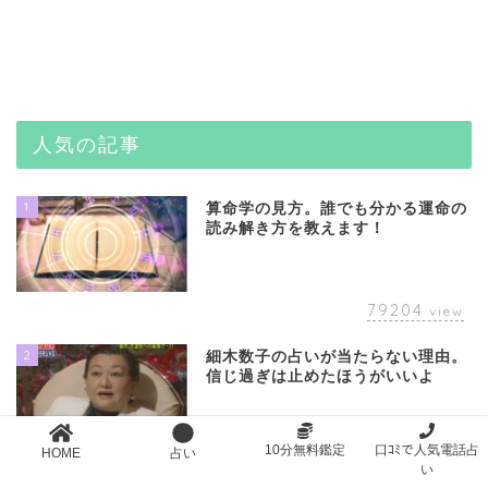
人気の記事
1
算命学の見方。誰でも分かる運命の
読み解き方を教えます！
79204
view
2
細木数子の占いが当たらない理由。
信じ過ぎは止めたほうがいいよ
10分無料鑑定
口ｺﾐで人気電話占
HOME
占い
50167
view
い