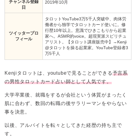
チャンネル登録
2019年10月
日
タロットYouTube3万5千人突破中、肉体労
働者から独学でタロットカード使いに。修
行歴10年以上。意識でひきこもりから起業
ツイッタープロ
家へ。ASMR的voice。超現実派スピリチュ
フィール
アリスト。【タロット講座販売中】→Kenji
@タロットを操る起業家。YouTube登録者3
万5千人
Kenjiタロットは、youtubeで見ることができる
予言系
の男性タロットカード占い師として人気です。
大学卒業後、就職をするが会社という体質がまったく
肌に合わず、数回の転職の後サラリーマンをやらない
事を決意。
以後、アルバイトを転々としてきた経歴の持ち主で
す。