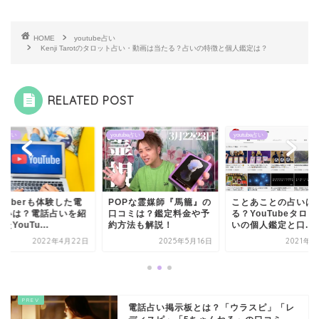
HOME
youtube占い
Kenji Tarotのタロット占い・動画は当たる？占いの特徴と個人鑑定は？
RELATED POST
ube占い
youtube占い
youtube占い
OPな霊媒師『馬籠』の
ことあことの占いは当た
youtuberも体験し
コミは？鑑定料金や予
る？YouTubeタロット占
話占いは？電話占い
方法も解説！
いの個人鑑定と口...
介したYouTu...
2025年5月16日
2021年6月2日
2022年4月
電話占い掲示板とは？「ウラスピ」「レ