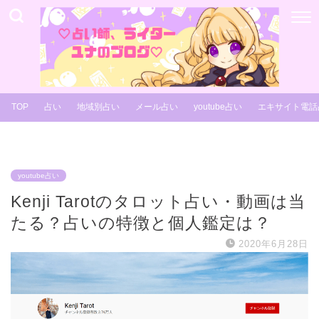
TOP
占い
地域別占い
メール占い
youtube占い
エキサイト電話
youtube占い
Kenji Tarotのタロット占い・動画は当
たる？占いの特徴と個人鑑定は？
2020年6月28日