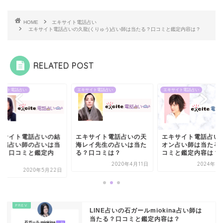
HOME
エキサイト電話占い
エキサイト電話占いの久龍(くりゅう)占い師は当たる？口コミと鑑定内容は？
RELATED POST
サイト電話占い
エキサイト電話占い
エキサイト電話占い
キサイト電話占いの結
エキサイト電話占いの天
エキサイト電話占い
紗璃占い師の占いは当
海レイ先生の占いは当た
オン占い師は当たる
る？口コミと鑑定内
る？口コミは？
コミと鑑定内容は？
.
2020年4月11日
2024年8
2020年5月22日
LINE占いの石ガールmiokina占い師は
当たる？口コミと鑑定内容は？