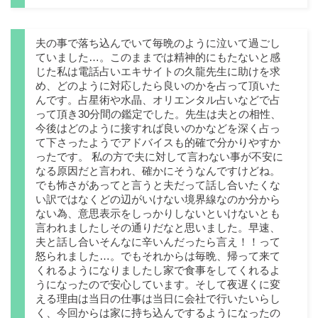
夫の事で落ち込んでいて毎晩のように泣いて過ごし
ていました…。このままでは精神的にもたないと感
じた私は電話占いエキサイトの久龍先生に助けを求
め、どのように対応したら良いのかを占って頂いた
んです。占星術や水晶、オリエンタル占いなどで占
って頂き30分間の鑑定でした。先生は夫との相性、
今後はどのように接すれば良いのかなどを深く占っ
て下さったようでアドバイスも的確で分かりやすか
ったです。 私の方で夫に対して言わない事が不安に
なる原因だと言われ、確かにそうなんですけどね。
でも怖さがあってと言うと夫だって話し合いたくな
い訳ではなくどの辺がいけない境界線なのか分から
ない為、意思表示をしっかりしないといけないとも
言われましたしその通りだなと思いました。早速、
夫と話し合いそんなに辛いんだったら言え！！って
怒られました…。でもそれからは毎晩、帰って来て
くれるようになりましたし家で食事をしてくれるよ
うになったので安心しています。そして夜遅くに変
える理由は当日の仕事は当日に会社で行いたいらし
く、今回からは家に持ち込んでするようになったの