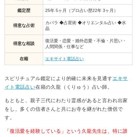
鑑定歴
25年 5ヶ月（プロ占い歴22年 3ヶ月）
カバラ ◆占星術 ◆オリエンタル占い ◆水
得意な占術
晶
復活愛・恋愛・婚外恋愛・不倫・片思い・
得意な相談
人間関係・仕事など
在籍
エキサイト電話占い
スピリチュアル鑑定により的確に未来を見通す
エキサ
イト電話占い
在籍の久龍（くりゅう）占い師。
もともと、親子三代にわたり霊感があると言われ出家
をし、多くの信者さんと共にお寺を継がれた僧侶で
す。
「復活愛を経験している」という久龍先生は、特に誰