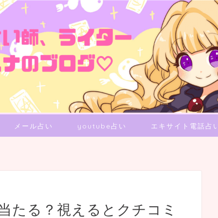
メール占い
youtube占い
エキサイト電話占
は当たる？視えるとクチコミ