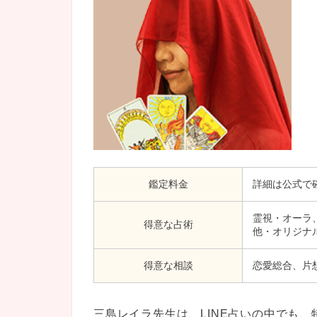
鑑定料金
詳細は公式で
霊視・オーラ
得意な占術
他・オリジナ
得意な相談
恋愛総合、片
三島レイラ先生は、LINE占いの中でも