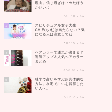
理由。信じ過ぎは止めたほう
がいいよ
50148
view
スピリチュアル女子大生
3
CHIE(ちえ)は当たらない？気
になる人は注意してね
38645
view
ヘアカラーで運気が決まる？
4
運気アップ＆人気ヘアカラー
まとめ
35606
view
独学で占いを学ぶ超具体的な
5
方法。在宅で占いを習得した
い人へ。
32912
view