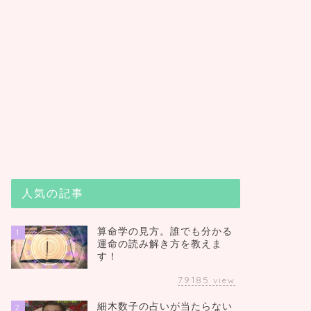
人気の記事
算命学の見方。誰でも分かる
1
運命の読み解き方を教えま
す！
79185
view
細木数子の占いが当たらない
2