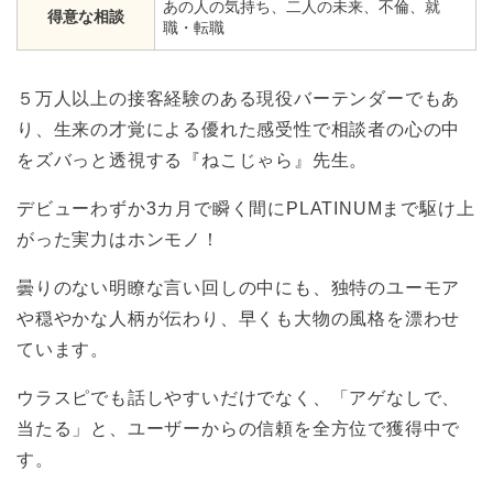
あの人の気持ち、二人の未来、不倫、就
得意な相談
職・転職
５万人以上の接客経験のある現役バーテンダーでもあ
り、生来の才覚による優れた感受性で相談者の心の中
をズバっと透視する『ねこじゃら』先生。
デビューわずか3カ月で瞬く間にPLATINUMまで駆け上
がった実力はホンモノ！
曇りのない明瞭な言い回しの中にも、独特のユーモア
や穏やかな人柄が伝わり、早くも大物の風格を漂わせ
ています。
ウラスピでも話しやすいだけでなく、「アゲなしで、
当たる」と、ユーザーからの信頼を全方位で獲得中で
す。