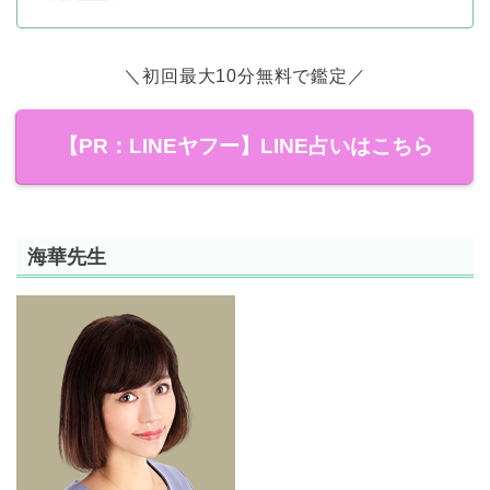
＼初回最大10分無料で鑑定／
【PR：LINEヤフー】LINE占いはこちら
海華先生