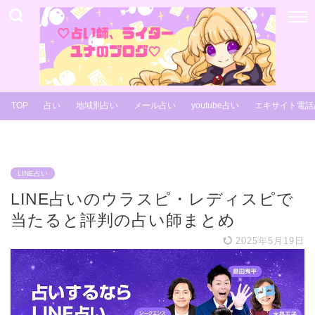
TOP
占い
地域別占い
メール占い
youtube占い
エキサイト電話
LINE占い
LINE占いのウラスピ・レディスピで
当たると評判の占い師まとめ
2025年5月19日