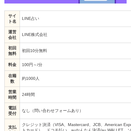
サイ
LINE占い
ト名
運営
LINE株式会社
会社
初回
初回10分無料
無料
料金
100円～/分
在籍
約1000人
数
営業
24時間
時間
電話
なし（問い合わせフォームあり）
受付
クレジット決済（VISA、Mastercard、JCB、American Exp
支払
トカード）、ドコモ払い、auかんたん決済/au WALLE