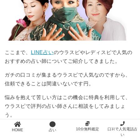
ここまで、
LINE占い
のウラスピやレディスピで人気の
おすすめの占い師についてご紹介してきました。
ガチの口コミが集まるウラスピで人気なのですから、
信頼できることは間違いないです円。
悩みを抱えて苦しい方はこの機会に特典を利用して、
ウラスピで評判の占い師さんに相談をしてみましょ
う。
10分無料鑑定
口ｺﾐで人気電話占
HOME
占い
はじめての人は初回最大10分間無料鑑定を
い