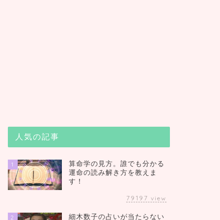
人気の記事
算命学の見方。誰でも分かる
1
運命の読み解き方を教えま
す！
79197
view
細木数子の占いが当たらない
2