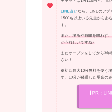
チャットは1分110円～、電
LINE占い
なら、LINEのア
1500名以上いる先生から
す。
また、場所や時間を問わず、
がうれしいですね♪
まだオープンをしてから3年
さい！
※初回最大10分無料を使う
す。10分が経過した場合の
【PR：LI