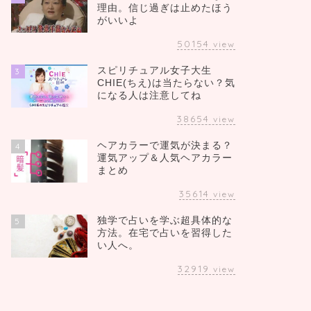
理由。信じ過ぎは止めたほう
がいいよ
50154
view
スピリチュアル女子大生
3
CHIE(ちえ)は当たらない？気
になる人は注意してね
38654
view
ヘアカラーで運気が決まる？
4
運気アップ＆人気ヘアカラー
まとめ
35614
view
独学で占いを学ぶ超具体的な
5
方法。在宅で占いを習得した
い人へ。
32919
view