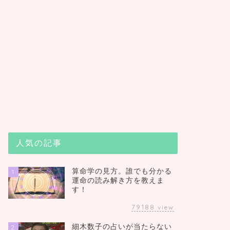
人気の記事
算命学の見方。誰でも分かる
1
運命の読み解き方を教えま
す！
79188
view
細木数子の占いが当たらない
2