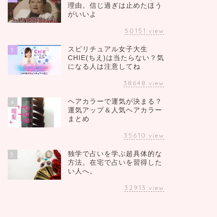
理由。信じ過ぎは止めたほう
がいいよ
50151
view
スピリチュアル女子大生
3
CHIE(ちえ)は当たらない？気
になる人は注意してね
38648
view
ヘアカラーで運気が決まる？
4
運気アップ＆人気ヘアカラー
まとめ
35610
view
独学で占いを学ぶ超具体的な
5
方法。在宅で占いを習得した
い人へ。
32913
view