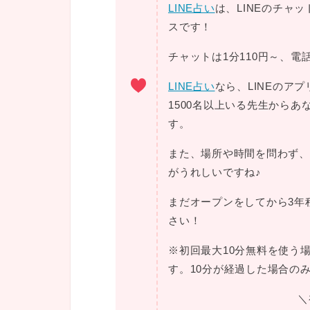
LINE占い
は、LINEのチャ
スです！
チャットは1分110円～、電
LINE占い
なら、LINEのア
1500名以上いる先生から
す。
また、場所や時間を問わず、
がうれしいですね♪
まだオープンをしてから3年
さい！
※初回最大10分無料を使う
す。10分が経過した場合の
＼