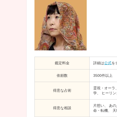
鑑定料金
詳細は
公式
を
依頼数
3500件以上
霊視・オーラ
得意な占術
学、 ヒーリン
片想い、 あの
得意な相談
命・転機、 天