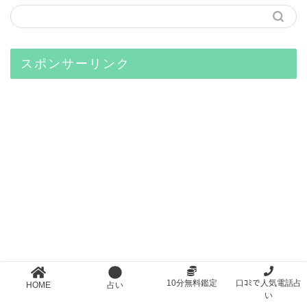
スポンサーリンク
10分無料鑑定
口ｺﾐで人気電話占
HOME
占い
人気の記事
い