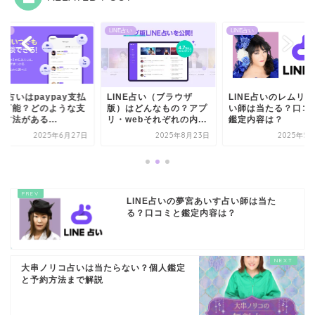
E占い
LINE占い
LINE占い
NE占いはpaypay支払
LINE占い（ブラウザ
LINE占いのレムリ
は可能？どのような支
版）はどんなもの？アプ
い師は当たる？口コ
方法がある...
リ・webそれぞれの内...
鑑定内容は？
2025年6月27日
2025年8月23日
2025年5
LINE占いの夢宮あいす占い師は当た
る？口コミと鑑定内容は？
大串ノリコ占いは当たらない？個人鑑定
と予約方法まで解説