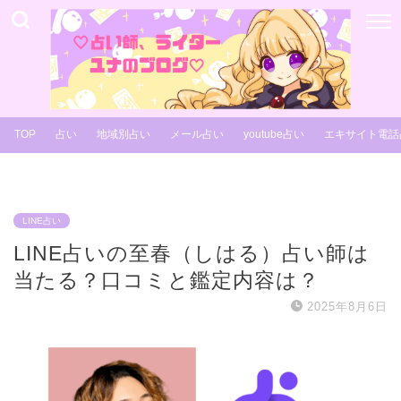
TOP
占い
地域別占い
メール占い
youtube占い
エキサイト電話
LINE占い
LINE占いの至春（しはる）占い師は
当たる？口コミと鑑定内容は？
2025年8月6日