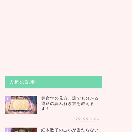
人気の記事
算命学の見方。誰でも分かる
1
運命の読み解き方を教えま
す！
79199
view
細木数子の占いが当たらない
2