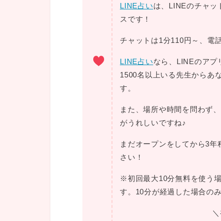
LINE占い
は、LINEのチャ
スです！
チャットは1分110円～、電
LINE占い
なら、LINEのア
1500名以上いる先生から
す。
また、場所や時間を問わず、
がうれしいですね♪
まだオープンをしてから3年
さい！
※初回最大10分無料を使う
す。10分が経過した場合の
＼