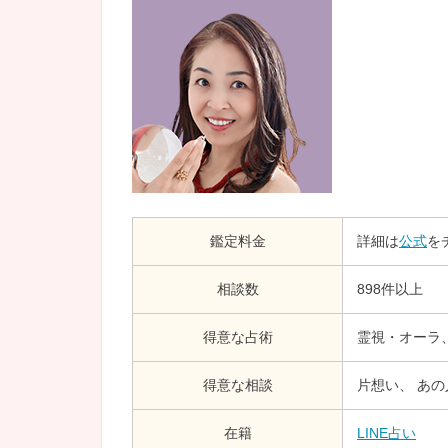
鑑定料金
詳細は
公式
を
相談数
898件以上
得意な占術
霊視・オーラ
得意な相談
片想い、 あの
在籍
LINE占い