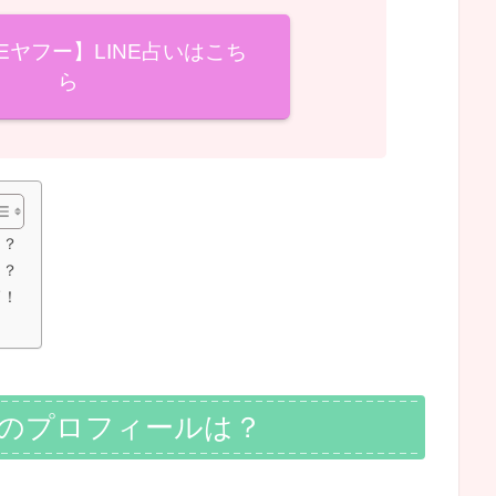
NEヤフー】LINE占いはこち
ら
は？
は？
師！
師のプロフィールは？