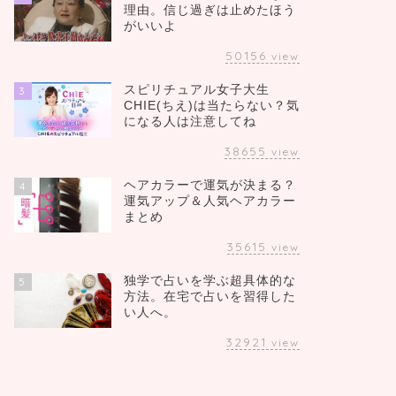
理由。信じ過ぎは止めたほう
がいいよ
50156
view
スピリチュアル女子大生
3
CHIE(ちえ)は当たらない？気
になる人は注意してね
38655
view
ヘアカラーで運気が決まる？
4
運気アップ＆人気ヘアカラー
まとめ
35615
view
独学で占いを学ぶ超具体的な
5
方法。在宅で占いを習得した
い人へ。
32921
view