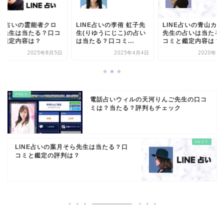
INE占いの霊能者クロ
LINE占いの李侑 虹子先
LINE占いの青山カ
ワ先生は当たる？口コ
生(りゆうにじこ)の占い
先生の占いは当たる
と鑑定内容は？
は当たる？口コミ...
コミと鑑定内容は？
2025年8月5日
2025年4月4日
2020年5
電話占いウィルの天河りんご先生の口コ
ミは？当たる？評判もチェック
LINE占いの葉月そら先生は当たる？口
コミと鑑定の評判は？