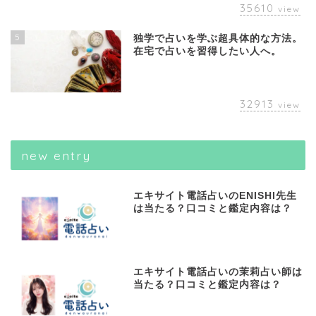
35610
view
5
独学で占いを学ぶ超具体的な方法。
在宅で占いを習得したい人へ。
32913
view
new entry
エキサイト電話占いのENISHI先生
は当たる？口コミと鑑定内容は？
エキサイト電話占いの茉莉占い師は
当たる？口コミと鑑定内容は？