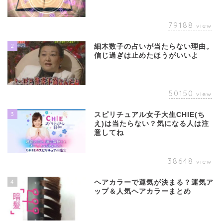
79188
view
2
細木数子の占いが当たらない理由。
信じ過ぎは止めたほうがいいよ
50150
view
3
スピリチュアル女子大生CHIE(ち
え)は当たらない？気になる人は注
意してね
38648
view
4
ヘアカラーで運気が決まる？運気ア
ップ＆人気ヘアカラーまとめ