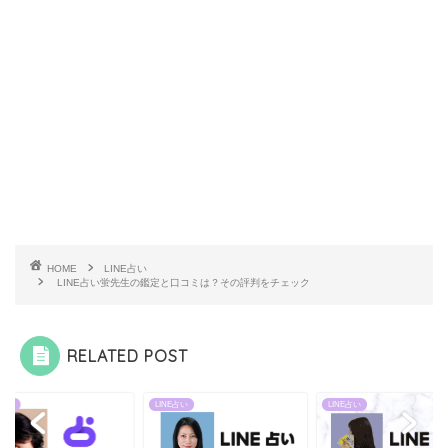
HOME
LINE占い
LINE占い蛍先生の鑑定と口コミは？その評判をチェック
RELATED POST
E占い
LINE占い
LINE占い