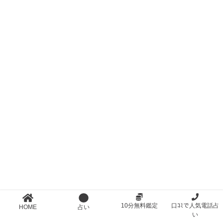
10分無料鑑定
口ｺﾐで人気電話占
HOME
占い
い