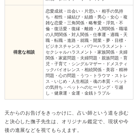
恋愛成就・出会い・片思い・相手の気持
ち・相性・縁結び・結婚・男心・女心・複
雑な恋愛・三角関係・略奪愛・浮気・不
倫・復活愛・復縁・離婚・人間関係・職場
の人間関係・対人関係・仕事運・適職・天
職・転職・進路・就職・開業・夢・目標・
ビジネスチャンス・パワーハラスメント・
得意な相談
セクシャルハラスメント・家族関係・夫婦
関係・家庭問題・夫婦問題・親族問題・育
児・子育て・シングルマザー・ドメスティ
ックバイオレンス・相続関係・美容・精神
問題・心の問題・うつ・トラウマ・ストレ
ス・いじめ・人生相談・魂の本質・ペット
の気持ち・ペットへのヒーリング・引越
し・健康運・金運・金銭トラブル
天からのお告げをきっかけに、占い師という道を歩む
と決心した撫子先生は、オリジナル鑑定で、現状や今
後の進展などを視てもらえます。