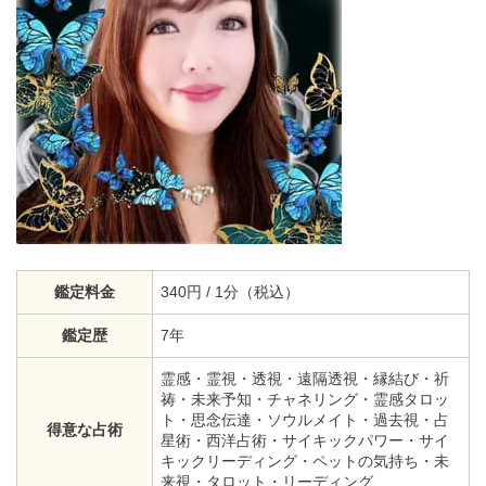
鑑定料金
340円 / 1分（税込）
鑑定歴
7年
霊感・霊視・透視・遠隔透視・縁結び・祈
祷・未来予知・チャネリング・霊感タロッ
ト・思念伝達・ソウルメイト・過去視・占
得意な占術
星術・西洋占術・サイキックパワー・サイ
キックリーディング・ペットの気持ち・未
来視・タロット・リーディング