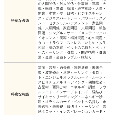
の人間関係・対人関係・仕事運・適職・天
職・転職・進路・就職・経営相談・人事・
開業・廃業・夢・目標・ビジネスチャン
ス・ビジネスパートナー・パワーハラスメ
得意な占術
ント・セクシャルハラスメント・家族関
係・夫婦関係・家庭問題・夫婦問題・親族
問題・シングルマザー・ドメスティックバ
イオレンス・美容・精神問題・心の問題・
うつ・トラウマ・ストレス・いじめ・人生
相談・魂の本質・ペットの気持ち・ペット
へのヒーリング・引越し・開運指導・健康
運・金運・金銭トラブル・縁切り
霊感・霊視・過去視・遠隔透視・未来予
知・波動修正・遠隔ヒーリング・タロッ
ト・エンジェルオラクルカード・ルーン・
スピリチュアルリーディング・四柱推命・
占星術・西洋占術・エネルギー調整・ソウ
ルメイト・インナーチャイルド・縁結び・
得意な相談
サイキックリーディング・エネルギー診
断・オラクルカード・ペットの気持ち・未
来透視・未来視・縁切り・ヒーリング・霊
感タロット・インスピレーションカード・