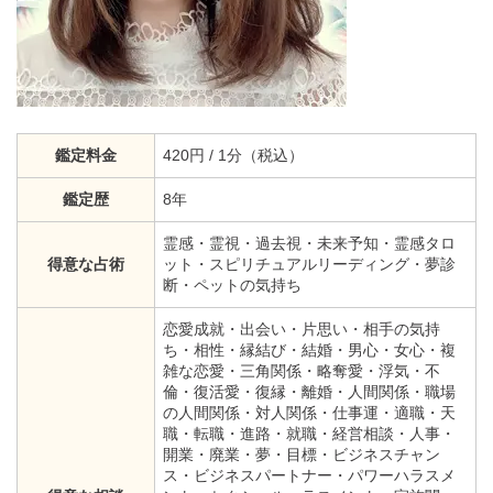
鑑定料金
420円 / 1分（税込）
鑑定歴
8年
霊感・霊視・過去視・未来予知・霊感タロ
得意な占術
ット・スピリチュアルリーディング・夢診
断・ペットの気持ち
恋愛成就・出会い・片思い・相手の気持
ち・相性・縁結び・結婚・男心・女心・複
雑な恋愛・三角関係・略奪愛・浮気・不
倫・復活愛・復縁・離婚・人間関係・職場
の人間関係・対人関係・仕事運・適職・天
職・転職・進路・就職・経営相談・人事・
開業・廃業・夢・目標・ビジネスチャン
ス・ビジネスパートナー・パワーハラスメ