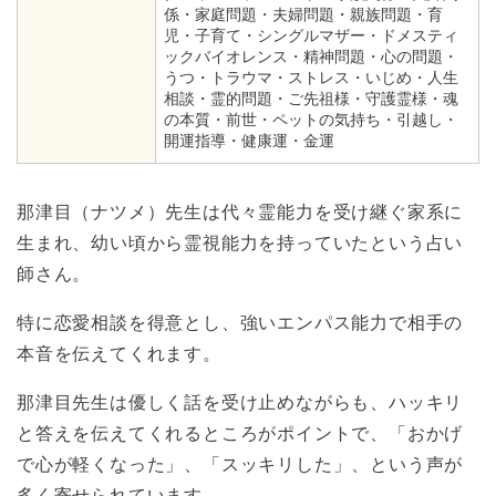
係・家庭問題・夫婦問題・親族問題・育
児・子育て・シングルマザー・ドメスティ
ックバイオレンス・精神問題・心の問題・
うつ・トラウマ・ストレス・いじめ・人生
相談・霊的問題・ご先祖様・守護霊様・魂
の本質・前世・ペットの気持ち・引越し・
開運指導・健康運・金運
那津目（ナツメ）先生は代々霊能力を受け継ぐ家系に
生まれ、幼い頃から霊視能力を持っていたという占い
師さん。
特に恋愛相談を得意とし、強いエンパス能力で相手の
本音を伝えてくれます。
那津目先生は優しく話を受け止めながらも、ハッキリ
と答えを伝えてくれるところがポイントで、「おかげ
で心が軽くなった」、「スッキリした」、という声が
多く寄せられています。