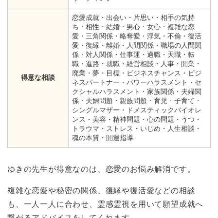
恋愛成就・出会い・片思い・相手の気持
ち・相性・結婚・男心・女心・複雑な恋
愛・三角関係・略奪愛・浮気・不倫・復活
愛・復縁・離婚・人間関係・職場の人間関
係・対人関係・仕事運・適職・天職・転
職・進路・就職・経営相談・人事・開業・
廃業・夢・目標・ビジネスチャンス・ビジ
得意な相談
ネスパートナー・パワーハラスメント・セ
クシャルハラスメント・家族関係・夫婦関
係・夫婦問題・親族問題・育児・子育て・
シングルマザー・ドメスティックバイオレ
ンス・美容・精神問題・心の問題・うつ・
トラウマ・ストレス・いじめ・人生相談・
魂の本質・開運指導
ゆきの先生が得意なのは、恋愛のお悩み解消です。
複雑な恋愛や秘密の関係、復縁や復活愛などの相談
も、一人一人に合わせ、霊感霊視を用いて願望成就へ
繋がるアドバイスをしてくれます。