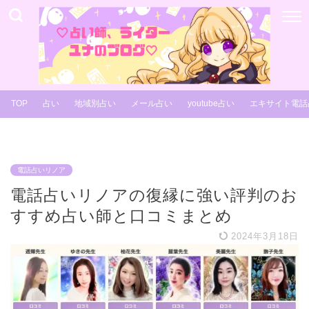
TOP
占い
地域別占い
メール占い
youtube占い
エキサイト電話
電話占いリノア
電話占いリノアの復縁に強い評判のお
すすめ占い師と口コミまとめ
2024年3月18日