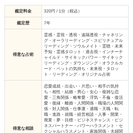
鑑定料金
320円 / 1分（税込）
鑑定歴
7年
霊感・霊視・透視・遠隔透視・チャネリン
グ・オーラリーディング・スピリチュアル
リーディング・ソウルメイト・霊聴・未来
予知・霊感タロット・過去視・インナーチ
得意な占術
ャイルド・サイキックパワー・サイキック
リーディング・ダウンジング・オラクルカ
ード・ペットの気持ち・未来視・タロッ
ト・リーディング・オリジナル占術
恋愛成就・出会い・片思い・相手の気持
ち・相性・結婚・男心・女心・複雑な恋
愛・三角関係・略奪愛・浮気・不倫・復活
愛・復縁・離婚・人間関係・職場の人間関
係・対人関係・仕事運・適職・天職・転
職・進路・就職・経営相談・人事・開業・
廃業・夢・目標・ビジネスチャンス・ビジ
ネスパートナー・パワーハラスメント・セ
得意な相談
クシャルハラスメント・家族関係・夫婦関