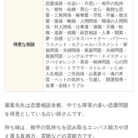
恋愛成就・出会い・片思い・相手の気持
ち・相性・結婚・男心・女心・複雑な恋
愛・三角関係・略奪愛・浮気・不倫・復活
愛・復縁・離婚・人間関係・職場の人間関
係・対人関係・仕事運・適職・天職・転
職・進路・就職・経営相談・人事・開業・
夢・目標・ビジネスパートナー・パワーハ
得意な相談
ラスメント・セクシャルハラスメント・家
族関係・夫婦関係・家庭問題・夫婦問題・
親族問題・シングルマザー・ドメスティッ
クバイオレンス・美容・精神問題・心の問
題・うつ・トラウマ・ストレス・いじめ・
人生相談・ご先祖様・お墓参り・魂の本
質・ペットの気持ち・引越し・開運指導・
金運・金銭トラブル
麗葉先生は恋愛相談全般、中でも障害の多い恋愛問題
を得意としている占い師さんです。
持ち味は、相手の気持ちを読み取るエンパス能力や冴
え渡る直感力、霊聴などの霊能力です。