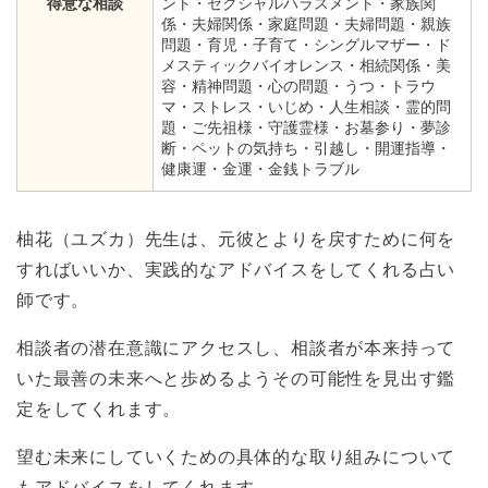
得意な相談
ント・セクシャルハラスメント・家族関
係・夫婦関係・家庭問題・夫婦問題・親族
問題・育児・子育て・シングルマザー・ド
メスティックバイオレンス・相続関係・美
容・精神問題・心の問題・うつ・トラウ
マ・ストレス・いじめ・人生相談・霊的問
題・ご先祖様・守護霊様・お墓参り・夢診
断・ペットの気持ち・引越し・開運指導・
健康運・金運・金銭トラブル
柚花（ユズカ）先生は、元彼とよりを戻すために何を
すればいいか、実践的なアドバイスをしてくれる占い
師です。
相談者の潜在意識にアクセスし、相談者が本来持って
いた最善の未来へと歩めるようその可能性を見出す鑑
定をしてくれます。
望む未来にしていくための具体的な取り組みについて
もアドバイスをしてくれます。