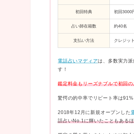
初回特典
初回300
占い師在籍数
約40名
支払い方法
クレジッ
電話占いマディア
は、多数実力派
す！
鑑定料金もリーズナブルで初回の
驚愕の的中率でリピート率は91
2018年12月に新規オープンした
話占いNo.1に輝いたこともある