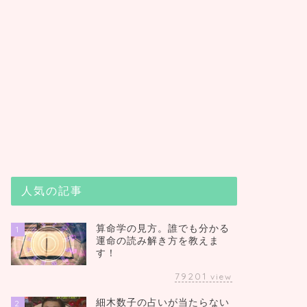
人気の記事
算命学の見方。誰でも分かる
1
運命の読み解き方を教えま
す！
79201
view
細木数子の占いが当たらない
2