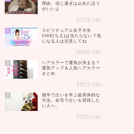
理由。信じ過ぎは止めたほう
がいいよ
50158
view
スピリチュアル女子大生
3
CHIE(ちえ)は当たらない？気
になる人は注意してね
38655
view
ヘアカラーで運気が決まる？
4
運気アップ＆人気ヘアカラー
まとめ
35617
view
独学で占いを学ぶ超具体的な
5
方法。在宅で占いを習得した
い人へ。
32921
view