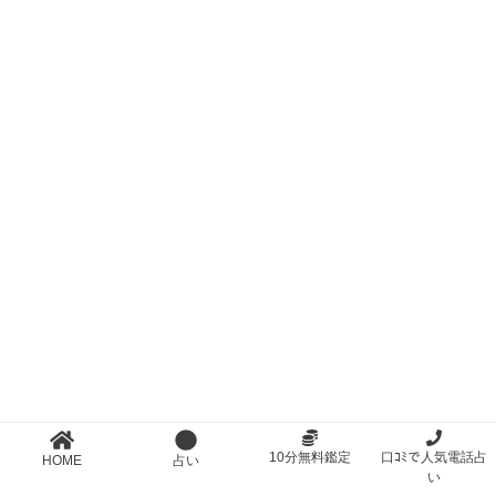
10分無料鑑定
口ｺﾐで人気電話占
HOME
占い
い