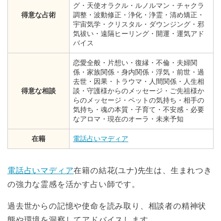
グ・天使オラクル・ルノルマン・チャクラ
得意な占術
調整・波動修正・浄化・浄霊・清め矯正・
宇宙気学・クリスタル・ダウンジング・邪
気祓い・遠隔ヒーリング・開運・運気アド
バイス
恋愛全般・片想い・復縁・不倫・夫婦関
係・家族関係・身内関係・浮気・前世・過
去世・因果・トラウマ・人間関係・人生相
得意な相談
談・守護様からのメッセージ・ご先祖様か
らのメッセージ・ペットの気持ち・相手の
気持ち・魂の本質・子育て・不安感・必要
なアロマ・現在のオーラ・未来予知
在籍
電話占いマディア
電話占いマディア
在籍の結花(ユナ)先生は、生まれつき
の強力な霊感を活かす占い師です。
過去世からの記憶や使命を読み取り、相談者の精神状
態や環境を洞察してアドバイスします。